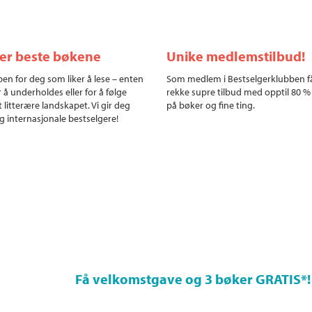
ler beste bøkene
Unike medlemstilbud!
en for deg som liker å lese – enten
Som medlem i Bestselgerklubben f
r å underholdes eller for å følge
rekke supre tilbud med opptil 80 %
 litterære landskapet. Vi gir deg
på bøker og fine ting.
g internasjonale bestselgere!
Få velkomstgave og 3 bøker GRATIS
*!