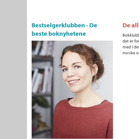
Bestselgerklubben - De
De al
beste boknyhetene
Bokklubb
det er fo
med i det
norske o