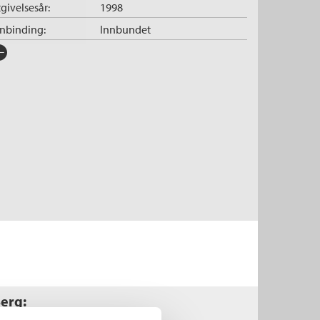
givelsesår:
1998
nnbinding:
Innbundet
rlag:
Cappelen Damm
råk:
Bokmål
SBN/EAN:
9788202178420
tegori:
Barnebøker
og
Faktabøker
tall sider:
48
lustratør:
Kaardahl, Anders
Berg: