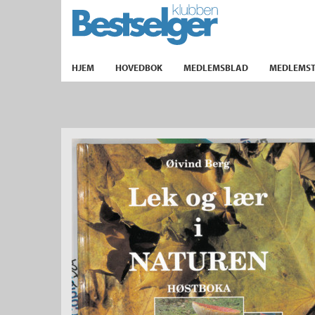
TIL FORSIDEN
HJEM
HOVEDBOK
MEDLEMSBLAD
MEDLEMST
k
lad
ilbud
m
aver
ice