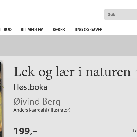
ILBUD
BLI MEDLEM
BØKER
TING OG GAVER
Lek og lær i naturen
(
Høstboka
Øivind Berg
Anders Kaardahl (Illustratør)
199,–
Fo