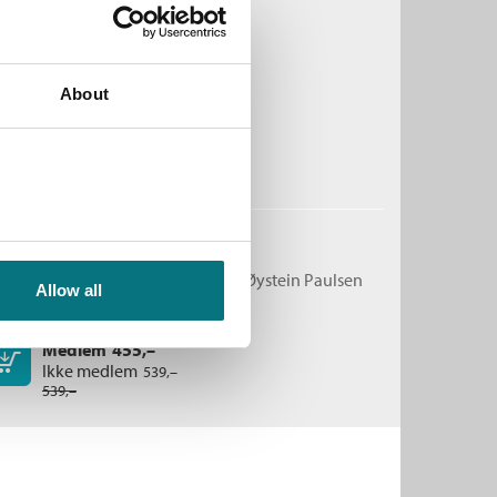
elt vilt
på tur i Bjørneland
ivind Berg
og
Lars Monsen
About
nbundet
Medlem
99,–
Kjøp
Ikke medlem
299,–
299,–
yr
rlandets utposter
o van der Eynden
,
Øivind Berg
og
Øystein Paulsen
Allow all
nbundet
Medlem
455,–
Kjøp
Ikke medlem
539,–
539,–