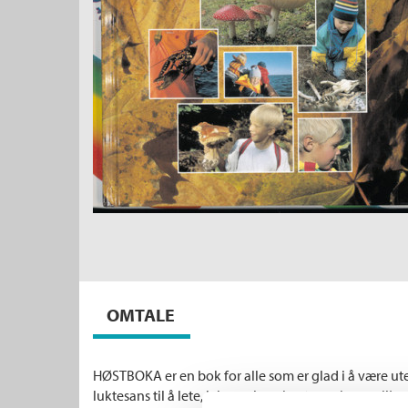
OMTALE
HØSTBOKA er en bok for alle som er glad i å være ute
luktesans til å lete, leke og lære i naturen i nærmiljøe