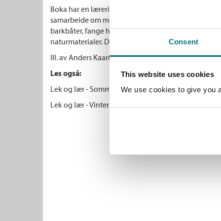
Boka har en lærerik faktadel og en morsom aktivite
samarbeide om mange spennende aktiviteter ute og i
barkbåter, fange hummer og krabber, lage smykker o
naturmaterialer. Du lærer til og med å bli sporfinner.
Consent
Ill. av Anders Kaardahl
Les også:
This website uses cookies
Lek og lær - Sommerboka (1998)
We use cookies to give you a 
Lek og lær - Vinterboka (2000)