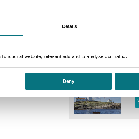
tsdel hvor barn og voksne kan
H
– 
nne. Her lærer du å lage
Ø
g figurer av nøtter og andre
Details
In
functional website, relevant ads and to analyse our traffic.
F
Sø
J
Deny
In