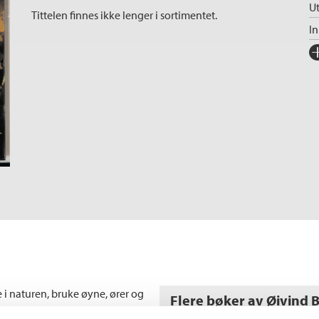
Ut
Tittelen finnes ikke lenger i sortimentet.
I
Fo
Sp
I
Ka
An
Il
 i naturen, bruke øyne, ører og
Flere bøker av Øivind 
t.