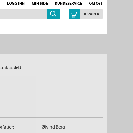
LOGG INN
MIN SIDE
KUNDESERVICE
OM OSS
0
VARER
Innbundet)
rfatter:
Øivind Berg