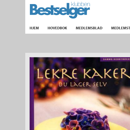
TIL FORSIDEN
HJEM
HOVEDBOK
MEDLEMSBLAD
MEDLEMST
k
lad
ilbud
m
aver
ice