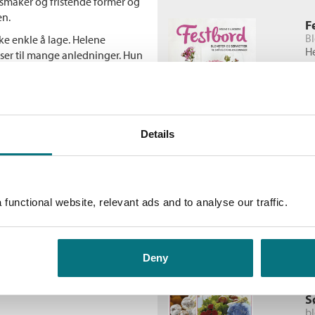
og smaker og fristende former og
en.
F
Bl
ke enkle å lage. Helene
H
er til mange anledninger. Hun
fesjonelt resultat med helt
In
itor eller ha en engels
ange gode hjelpemidler du kan
ster! Sett i gang; bak, dekorer,
Details
L
st
H
functional website, relevant ads and to analyse our traffic.
In
Deny
S
bl