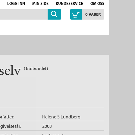
LOGG INN
MIN SIDE
KUNDESERVICE
OM OSS
0
VARER
 selv
(Innbundet)
rfatter:
Helene S Lundberg
givelsesår:
2003