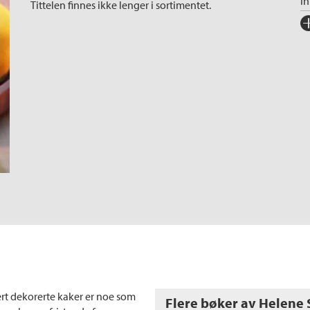
I
Tittelen finnes ikke lenger i sortimentet.
Fo
Sp
I
Ka
An
Or
Ov
rt dekorerte kaker er noe som
Flere bøker av Helene 