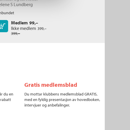
elene S Lundberg
nbundet
Medlem
99,–
Kjøp
Ikke medlem
399,–
399,–
Gratis medlemsblad
år du en
Du mottar klubbens medlemsblad GRATIS,
 rabatt
med en fyldig presentasjon av hovedboken,
intervjuer og anbefalinger.