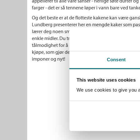
appellerer til alle våre sanser - herlige søte dufter 
farger - det er så tennene løper i vann bare ved tank
Og det beste er at de flotteste kakene kan være gans
Lundberg presenterer her en mengde kaker som pass
lærer deg noen smarte knep som gir forbløffende pro
enkle midler. Du trenger slett ikke være faglært kond
tålmodighet for å lage lekre kaker. Nå finnes det m
kjøpe, som gjør det enkelt å bli vennekretsens kakeme
imponer og nyt!
Consent
This website uses cookies
We use cookies to give you a 