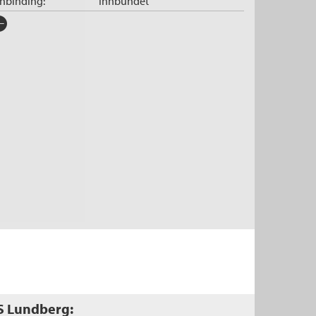
nnbinding:
Innbundet
rlag:
Damm
råk:
Bokmål
SBN/EAN:
9788204085986
tegori:
Mat og drikke
tall sider:
64
iginaltittel:
Läckra tårtdekorationer att
göra själv
ersatt av:
Moen, Rune R.
S Lundberg: