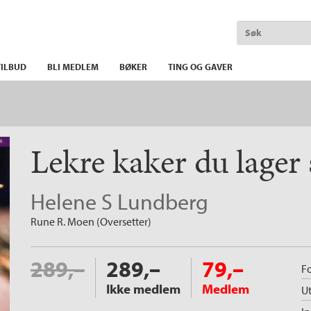
ILBUD
BLI MEDLEM
BØKER
TING OG GAVER
Lekre kaker du lager
Helene S Lundberg
Rune R. Moen (Oversetter)
289,–
289,–
79,–
Fo
Ikke medlem
Medlem
Ut