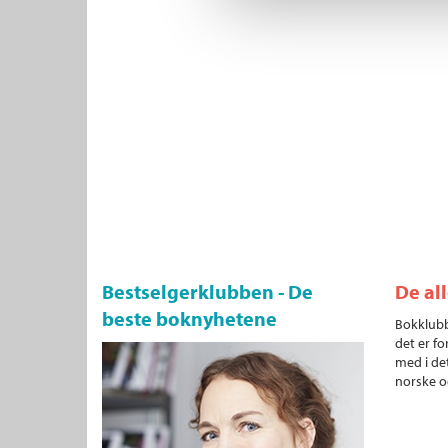
Bestselgerklubben - De
De al
beste boknyhetene
Bokklubb
det er fo
med i det
norske o