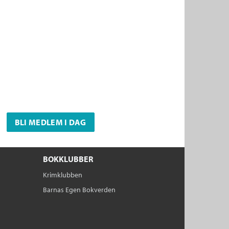
BLI MEDLEM I DAG
BOKKLUBBER
Krimklubben
Barnas Egen Bokverden