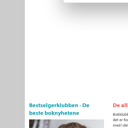
Bestselgerklubben - De
De al
beste boknyhetene
Bokklubb
det er fo
med i det