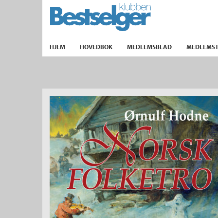
TIL FORSIDEN
HJEM
HOVEDBOK
MEDLEMSBLAD
MEDLEMST
k
lad
ilbud
m
aver
ice