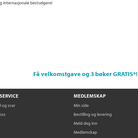
g internasjonale bestselgere!
Få velkomstgave og 3 bøker GRATIS
*!
SERVICE
MEDLEMSKAP
 og svar
Min side
oss
Bestilling og levering
Meld deg inn
Medlemskap