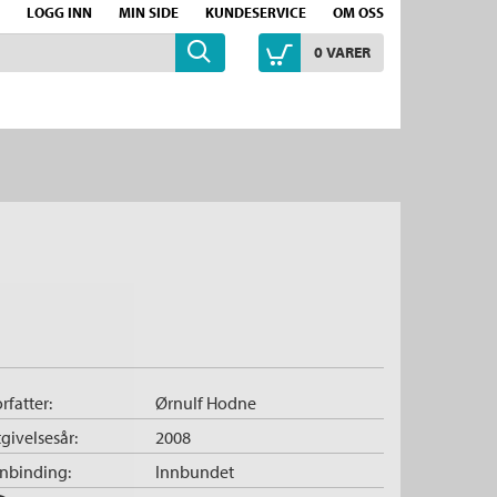
LOGG INN
MIN SIDE
KUNDESERVICE
OM OSS
0
VARER
rfatter:
Ørnulf Hodne
givelsesår:
2008
nnbinding:
Innbundet