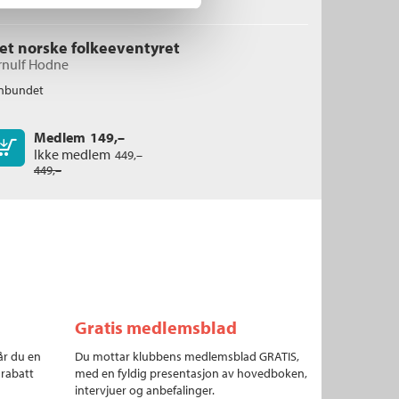
et norske folkeeventyret
rnulf Hodne
nbundet
Medlem
149,–
Kjøp
Ikke medlem
449,–
449,–
Gratis medlemsblad
år du en
Du mottar klubbens medlemsblad GRATIS,
 rabatt
med en fyldig presentasjon av hovedboken,
intervjuer og anbefalinger.