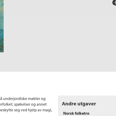
Fo
Sp
I
Ka
An
på underjordiske makter og
Andre utgaver
derfolket, spøkelser og annet
beskytte seg ved hjelp av magi,
Norsk folketro