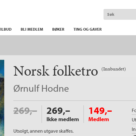
ILBUD
BLI MEDLEM
BØKER
TING OG GAVER
Norsk folketro
(Innbundet)
Ørnulf Hodne
269,–
269,–
149,–
Fo
Ikke medlem
Medlem
Ut
I
Utsolgt, annen utgave skaffes.