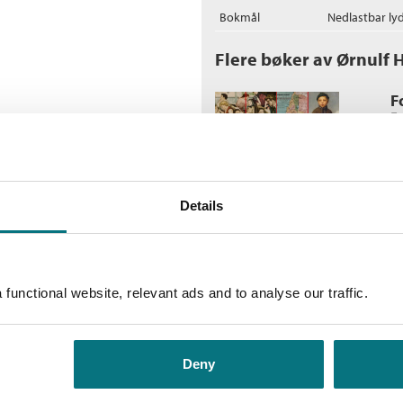
Bokmål
Nedlastbar ly
Flere bøker av Ørnulf 
F
En
Ø
In
Details
K
Om
functional website, relevant ads and to analyse our traffic.
Ø
In
Deny