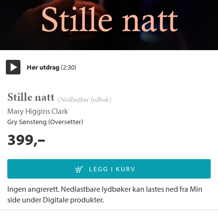
Hør utdrag
(2:30)
Start/pause
Stille natt
(Nedlastbar lydbok)
Mary Higgins Clark
Gry Sønsteng (Oversetter)
399,–
Ingen angrerett. Nedlastbare lydbøker kan lastes ned fra Min
side under Digitale produkter.