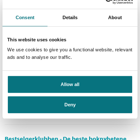
Nedlastbar lydbok
Consent
Details
About
Pris
399,–
This website uses cookies
We use cookies to give you a functional website, relevant
ads and to analyse our traffic.
Deilig er jorden, merkverdig
er Guds himmel
Mary Higgins Clark
Allow all
Nedlastbar lydbok
Deny
Pris
399,–
Bestselgerklubben - De beste boknyhetene