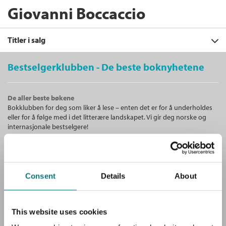
Giovanni Boccaccio
Titler i salg
Bestselgerklubben - De beste boknyhetene
Filter
De aller beste bøkene
+
Bokklubben for deg som liker å lese – enten det er for å underholdes
KATEGORI
Nattergalen
eller for å følge med i det litterære landskapet. Vi gir deg norske og
Giovanni Boccaccio
+
Alle
internasjonale bestselgere!
FORMAT
Serie
Dekameronen 4
Ebøker (5)
+
Alle
Nedlastbar lydbok
Bokmål
2013
SPRÅK
Unike medlemstilbud!
Pris
39,–
Nedlastbar lydbok (5)
+
Alle
Som medlem i Bestselgerklubben får du en rekke supre tilbud med
SERIER
Consent
Details
About
opptil 80 % rabatt på bøker og fine ting.
Bokmål (5)
Alle
En gjestfri enke
Dekameronen (5)
Giovanni Boccaccio
Gratis medlemsblad
This website uses cookies
Serie
Dekameronen 2
Du mottar klubbens medlemsblad GRATIS, med en fyldig presentasjon
Nedlastbar lydbok
Bokmål
2013