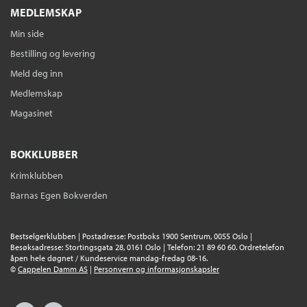
Serie
Dekameronen 1
MEDLEMSKAP
Nedlastbar lydbok
Bokmål
2013
Min side
Pris
39,–
Bestilling og levering
Meld deg inn
Medlemskap
Magasinet
BOKKLUBBER
Krimklubben
Barnas Egen Bokverden
Bestselgerklubben | Postadresse: Postboks 1900 Sentrum, 0055 Oslo |
Besøksadresse: Stortingsgata 28, 0161 Oslo | Telefon: 21 89 60 60. Ordretelefon
åpen hele døgnet / Kundeservice mandag-fredag 08-16.
©
Cappelen Damm AS
|
Personvern og informasjonskapsler
Facebook
Instagram