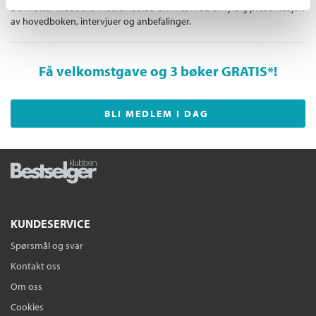
Du mottar klubbens medlemsblad GRATIS, med en fyldig presentasjon
i. Da kan hun bære med seg avkommet sitt, ikke forlate eggene
av hovedboken, intervjuer og anbefalinger.
i vannet. Bærer det bud om at det egentlig er ganske smart, det
vi driver med? Denne lydboken gir evolusjonær trøst gjennom
svangerskapets plager og en forklaring på hvordan vi endte
Få velkomstgave og 3 bøker GRATIS
*!
opp her, som den smarteste arten med den den slitsomme, men
likevel ikke så dumme måten å reprodusere på.
BLI MEDLEM I DAG
KUNDESERVICE
Spørsmål og svar
Kontakt oss
Om oss
Cookies