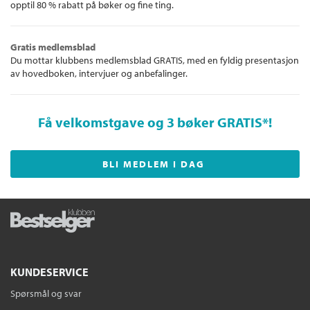
opptil 80 % rabatt på bøker og fine ting.
Gratis medlemsblad
Du mottar klubbens medlemsblad GRATIS, med en fyldig presentasjon
av hovedboken, intervjuer og anbefalinger.
Få velkomstgave og 3 bøker GRATIS
*!
BLI MEDLEM I DAG
KUNDESERVICE
Spørsmål og svar