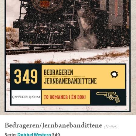
Bedrageren/Jernbanebandittene
(Heftet)
Serie:
Dobbel Western
349