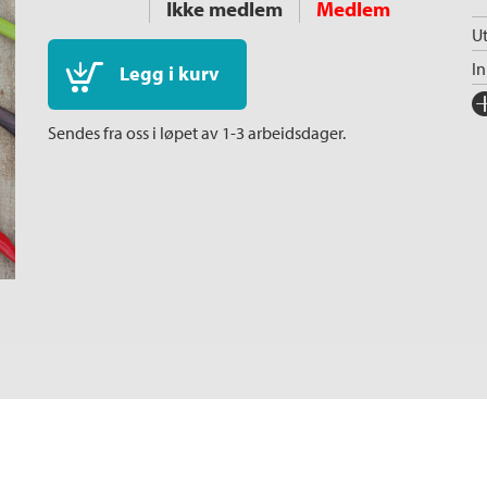
Ikke medlem
Medlem
Ut
I
Legg i kurv
Fo
Sendes fra oss i løpet av 1-3 arbeidsdager.
Sp
I
An
Il