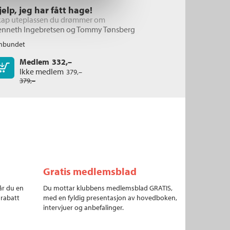
jelp, jeg har fått hage!
kap uteplassen du drømmer om
enneth Ingebretsen
og
Tommy Tønsberg
nbundet
Medlem
332,–
Kjøp
Ikke medlem
379,–
379,–
Gratis medlemsblad
år du en
Du mottar klubbens medlemsblad GRATIS,
 rabatt
med en fyldig presentasjon av hovedboken,
intervjuer og anbefalinger.