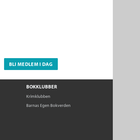
BLI MEDLEM I DAG
BOKKLUBBER
Krimklubben
Barnas Egen Bokverden