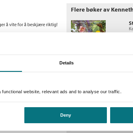
Flere bøker av Kennet
S
er å vite for å beskjære riktig!
K
rærne bærer mer frukt, rosene
In
Tommy Tønsberg og Kenneth
eskjærer trær, busker, hekker,
 som egner seg, hvordan du
Details
P
bl
functional website, relevant ads and to analyse our traffic.
K
In
Deny