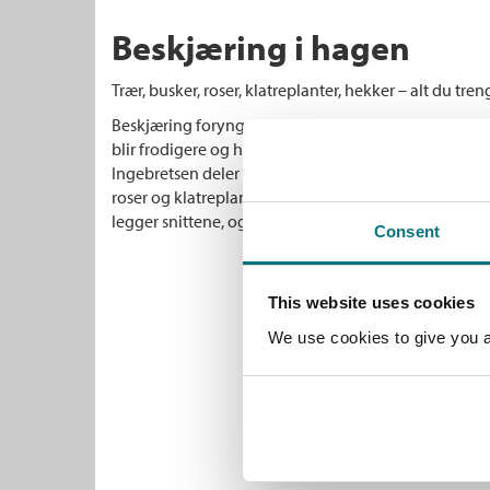
Beskjæring i hagen
Trær, busker, roser, klatreplanter, hekker – alt du treng
Beskjæring forynger og holder planter friske. Fruktt
blir frodigere og hekken tettere. Hageekspertene 
Ingebretsen deler her sine beste råd om hvordan du b
roser og klatreplanter. Du får vite hvilke redskaper
legger snittene, og når det er tid for å beskjære.
Consent
This website uses cookies
We use cookies to give you a 