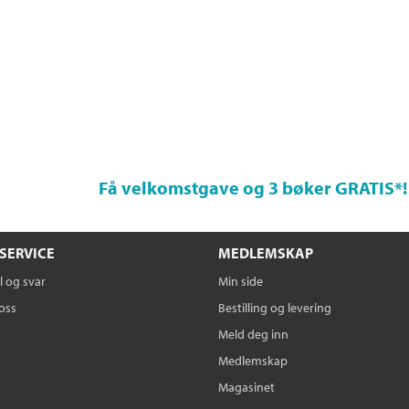
Få velkomstgave og 3 bøker GRATIS
*!
SERVICE
MEDLEMSKAP
 og svar
Min side
oss
Bestilling og levering
Meld deg inn
Medlemskap
Magasinet