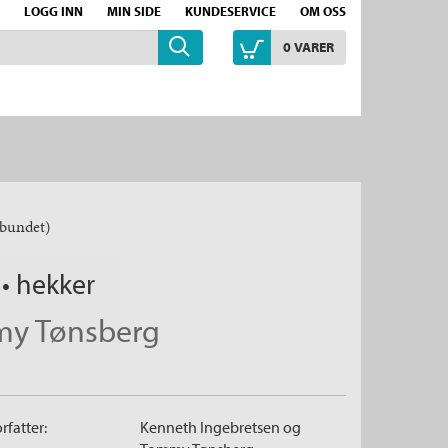
LOGG INN
MIN SIDE
KUNDESERVICE
OM OSS
0
VARER
bundet)
 • hekker
y Tønsberg
rfatter:
Kenneth Ingebretsen
og