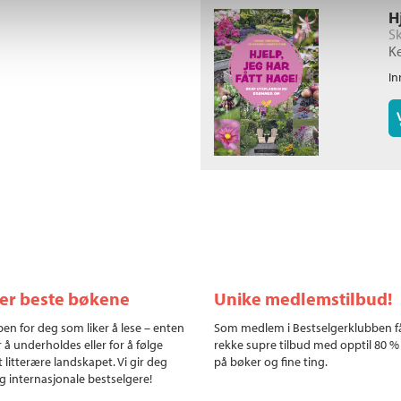
H
S
K
In
ler beste bøkene
Unike medlemstilbud!
en for deg som liker å lese – enten
Som medlem i Bestselgerklubben f
r å underholdes eller for å følge
rekke supre tilbud med opptil 80 %
 litterære landskapet. Vi gir deg
på bøker og fine ting.
g internasjonale bestselgere!