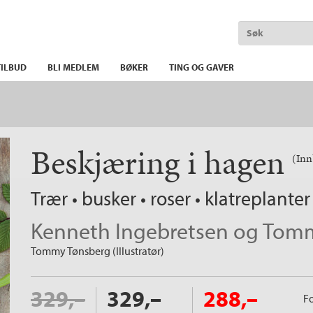
ILBUD
BLI MEDLEM
BØKER
TING OG GAVER
Beskjæring i hagen
(Inn
trær • busker • roser • klatreplanter
Kenneth Ingebretsen
og
Tomm
Tommy Tønsberg (Illustratør)
329,–
329,–
288,–
Fo