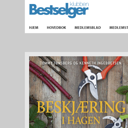
TIL FORSIDEN
HJEM
HOVEDBOK
MEDLEMSBLAD
MEDLEMST
k
lad
ilbud
m
aver
ice