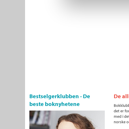
Bestselgerklubben - De
De al
beste boknyhetene
Bokklubb
det er fo
med i det
norske o