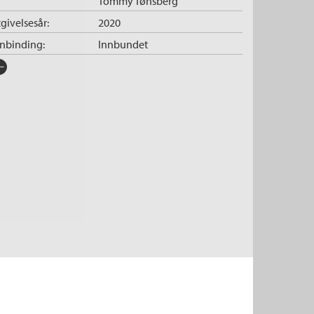
Tommy Tønsberg
givelsesår:
2020
nnbinding:
Innbundet
rlag:
Cappelen Damm
råk:
Bokmål
SBN/EAN:
9788202641597
tall sider:
104
lustratør:
Tønsberg, Tommy