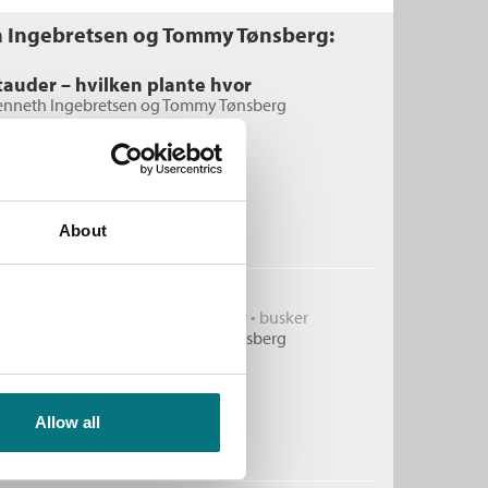
h Ingebretsen og Tommy Tønsberg:
tauder – hvilken plante hvor
enneth Ingebretsen
og
Tommy Tønsberg
nbundet
Medlem
349,–
Kjøp
Ikke medlem
399,–
About
399,–
lanteformering
omster • grønnsaker • potteplanter • busker
enneth Ingebretsen
og
Tommy Tønsberg
nbundet
Medlem
349,–
Kjøp
Allow all
Ikke medlem
399,–
399,–