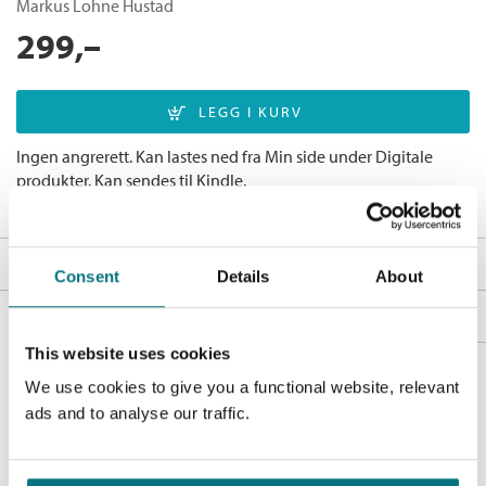
Markus Lohne Hustad
299,–
Ingen angrerett. Kan lastes ned fra Min side under Digitale
produkter. Kan sendes til Kindle.
Last ned utdrag
Fakta
Consent
Details
About
Forfatter:
Markus Lohne Hustad
Omtale
Utgivelsesår:
2026
Tidlig vår. Solen bryter gjennom skydekket over et stille
This website uses cookies
Andre utgaver
Innbinding:
Ebok
landskap. Foran birøkteren står en grønn bikube i gresset –
We use cookies to give you a functional website, relevant
innpakket som en gave, klar til å åpnes. Slik innledes
Forlag:
Cappelen Damm
Birøkterens år
ads and to analyse our traffic.
Bestselgerklubben - De beste boknyhetene
bisesongen, med forventning og spenning. Etter måneder med
Språk:
Bokmål
Bokmål
Innbundet
2026
399,–
venting er birøkteren klar for et år fylt med håp, undring, små
ISBN/EAN:
9788202902032
seire og nederlag.
Birøkterens år - En fortelling om summing og samfunn