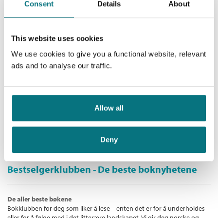
Consent
Details
About
Kjøp
Pris
299,–
This website uses cookies
We use cookies to give you a functional website, relevant
Adressebøkene
ads and to analyse our traffic.
Nils-Øivind Haagensen
Heftet
Allow all
Kjøp
Pris
229,–
Deny
Bestselgerklubben - De beste boknyhetene
De aller beste bøkene
Bokklubben for deg som liker å lese – enten det er for å underholdes
eller for å følge med i det litterære landskapet. Vi gir deg norske og