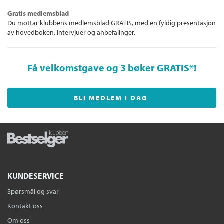
Gratis medlemsblad
Du mottar klubbens medlemsblad GRATIS, med en fyldig presentasjon
av hovedboken, intervjuer og anbefalinger.
Få velkomstgave og 3 bøker GRATIS
*!
BLI MEDLEM I DAG
KUNDESERVICE
Spørsmål og svar
Kontakt oss
Om oss