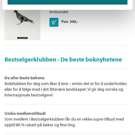
Rannveig Fern Leite Molven
Innbundet
Kjøp
Pris
399,–
Bestselgerklubben - De beste boknyhetene
De aller beste bøkene
Bokklubben for deg som liker å lese – enten det er for å underholdes
eller for å følge med i det litterære landskapet. Vi gir deg norske og
internasjonale bestselgere!
Unike medlemstilbud!
Som medlem i Bestselgerklubben får du en rekke supre tilbud med
opptil 80 % rabatt på bøker og fine ting.