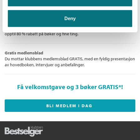
internasjonale bestselgere!
Antall sider:
352
Originaltittel:
The Shape of Trees
Deny
Unike medlemstilbud!
Oversatt av:
Westberg, Carina
Som medlem i Bestselgerklubben får du en rekke supre tilbud med
opptil 80 % rabatt på bøker og fine ting.
Gratis medlemsblad
Du mottar klubbens medlemsblad GRATIS, med en fyldig presentasjon
av hovedboken, intervjuer og anbefalinger.
Få velkomstgave og 3 bøker GRATIS
*!
BLI MEDLEM I DAG