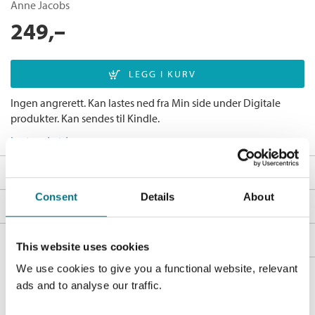
Anne Jacobs
249,–
Ingen angrerett. Kan lastes ned fra Min side under Digitale
produkter. Kan sendes til Kindle.
Last ned utdrag
Fakta
Consent
Details
About
Forfatter:
Anne Jacobs
Omtale
Utgivelsesår:
2022
TEKSTILVILLAEN 1 - "Den foreldreløse jenta" er første bok i
Bøker i serien
Innbinding:
Ebok
ANNE JACOBS bestselgende historiske romanserie. Passer
This website uses cookies
for alle som elsker Downton Abbey!
Forlag:
Cappelen Damm
We use cookies to give you a functional website, relevant
Andre utgaver
Språk:
Bokmål
ads and to analyse our traffic.
Augsburg, 1913.
Den foreldreløse jenta
ISBN/EAN:
9788202748760
Bestselgerklubben - De beste boknyhetene