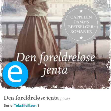
Ebok
Den foreldreløse jenta
(Ebok)
Serie:
Tekstilvillaen
1