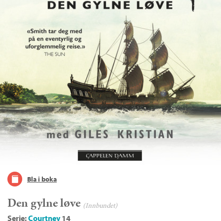
Bla i boka
Den gylne løve
(Innbundet)
Serie:
Courtney
14