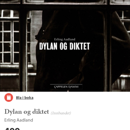
Bla i boka
Dylan og diktet
(Innbundet)
Erling Aadland