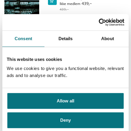
Kjøp
439,–
Ikke medlem
etterforsker. Løs mordmysteriet sammen med karakterene
Oversatt av:
Farestad, Ulrik
439,–
gjennom avisartikler, tekstmeldinger, intervjuer og e-
postsamtaler. Klarer du å løse mordgåten før alle andre?
Hjemmets lune rede
Consent
Details
About
Adam Fawley /
Cara Hunter
This website uses cookies
Innbundet
Medlem
129,–
We use cookies to give you a functional website, relevant
Kjøp
429,–
Ikke medlem
ads and to analyse our traffic.
429,–
Allow all
I mørket
Adam Fawley /
Cara Hunter
Deny
Innbundet