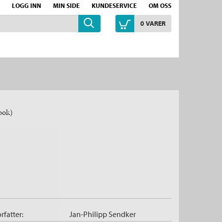
LOGG INN
MIN SIDE
KUNDESERVICE
OM OSS
0
VARER
bok)
rfatter:
Jan-Philipp Sendker