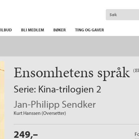
ILBUD
BLI MEDLEM
BØKER
TING OG GAVER
Ensomhetens språk
(E
Serie:
Kina-trilogien
2
Jan-Philipp Sendker
Kurt Hanssen (Oversetter)
249,–
Fo