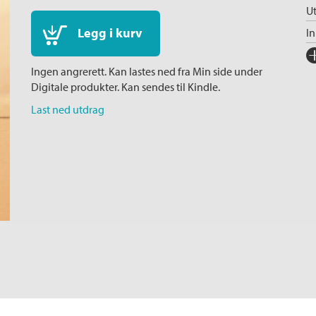
Ut
Legg i kurv
I
Fo
Ingen angrerett. Kan lastes ned fra Min side under
Sp
Digitale produkter. Kan sendes til Kindle.
I
Last ned utdrag
Ka
Ko
Fi
Or
Ov
Se
S