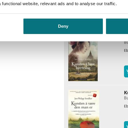
functional website, relevant ads and to analyse our traffic.
Deny
K
Bu
E
K
Bu
E