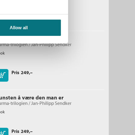
Pris
249,–
Kjøp
Allow all
unsten å høre hjerteslag
rma-trilogien /
Jan-Philipp Sendker
bok
Pris
249,–
Kjøp
unsten å være den man er
rma-trilogien /
Jan-Philipp Sendker
bok
Pris
249,–
Kjøp