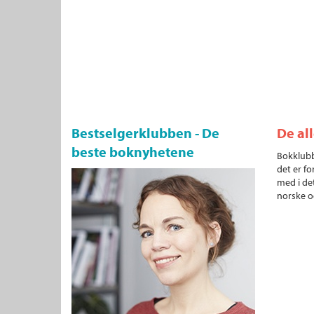
Bestselgerklubben - De
De al
beste boknyhetene
Bokklubb
det er fo
med i det
norske o