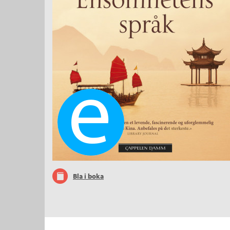
Ebok
Bla i boka