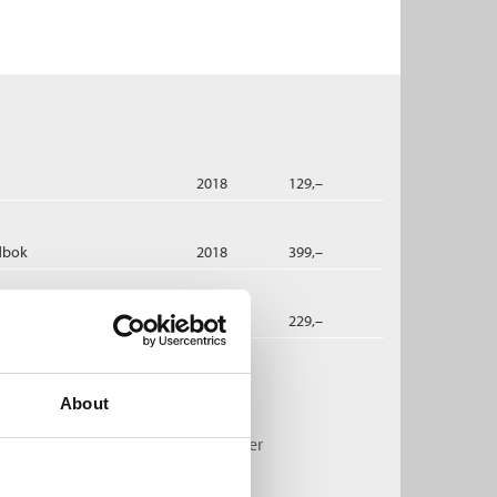
2018
129,–
dbok
2018
399,–
2019
229,–
lipp Sendker:
About
unsten å følge hjertet
rma-trilogien /
Jan-Philipp Sendker
bok