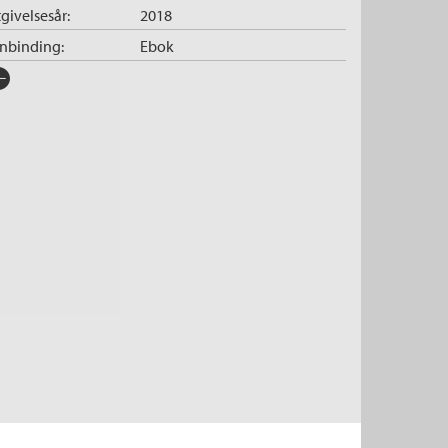
givelsesår:
2018
nnbinding:
Ebok
rlag:
Cappelen Damm
råk:
Bokmål
SBN/EAN:
9788202582340
tegori:
Romaner
,
Romaner
og
Skjønnlitteratur
pibeskyttelse:
Vannmerket
lformat:
EPUB
iginaltittel:
The Language of Solitude
ersatt av:
Hanssen, Kurt
rie:
Kina-trilogien
erienummer:
2