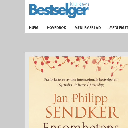
TIL FORSIDEN
HJEM
HOVEDBOK
MEDLEMSBLAD
MEDLEMST
k
lad
ilbud
m
aver
ice