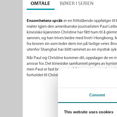
OMTALE
BØKER I SERIEN
Ensomhetens språk
er en frittstående oppfølger til
møter igjen den amerikanske journalisten Paul Leibov
kinesiske kjæresten Christine har fått ham til å gl
sønnen, og han trives bedre med livet i Hongkong. M
fra broren sin som leder dem inn på farlige veier. Bro
utenfor Shanghai har blitt rammet av en mystisk sy
Når Paul og Christine kommer dit, oppdager de en mi
ansvar for. Det kinesiske samfunnet preges av kyni
men Paul er fast bestemt på å ta opp kampen for rettfe
forholdet til Christine og hans eget liv er i fare.
Consent
This website uses cookies