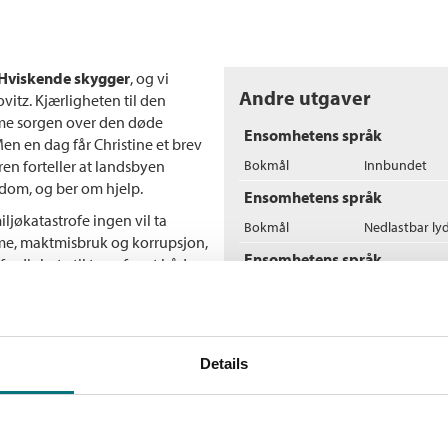
Hviskende skygger
, og vi
Andre utgaver
itz. Kjærligheten til den
emme sorgen over den døde
Ensomhetens språk
en en dag får Christine et brev
ren forteller at landsbyen
Bokmål
Innbundet
kdom, og ber om hjelp.
Ensomhetens språk
ljøkatastrofe ingen vil ta
Bokmål
Nedlastbar ly
sme, maktmisbruk og korrupsjon,
Ensomhetens språk
rdighet - til tross for at både
Bokmål
Heftet
Flere bøker av Jan-Phi
Details
K
Bu
E