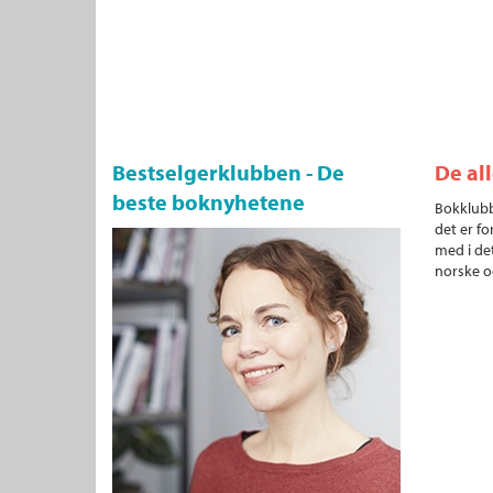
Bestselgerklubben - De
De al
beste boknyhetene
Bokklubb
det er fo
med i det
norske o