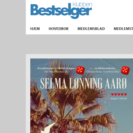
TIL FORSIDEN
HJEM
HOVEDBOK
MEDLEMSBLAD
MEDLEMST
k
lad
ilbud
m
aver
ice