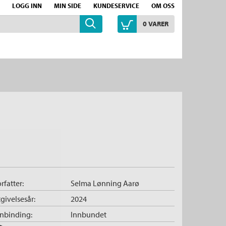
LOGG INN
MIN SIDE
KUNDESERVICE
OM OSS
0
VARER
rfatter:
Selma Lønning Aarø
givelsesår:
2024
nnbinding:
Innbundet