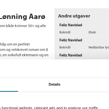
 Lønning Aarø
Andre utgaver
Feliz Navidad
 som både kvinner 50+ og alle
Bokmål
Ebok
Feliz Navidad
g håp om en perfekt
Bokmål
Nedlastbar ly
orsom og velskrevet roman om å
n, en svikefull ektemann og en
Feliz Navidad
Bokmål
Heftet
Flere bøker av Selma L
M
Details
Mi
In
functional website, relevant ads and to analyse our traffic.