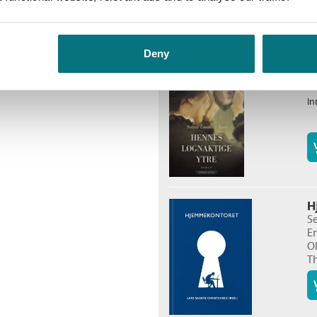
Deny
H
S
In
H
S
E
O
T
In