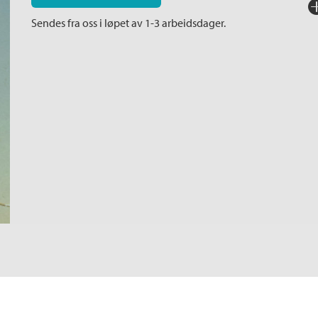
Fo
Sendes fra oss i løpet av 1-3 arbeidsdager.
Sp
I
Ka
An