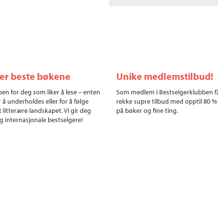
ler beste bøkene
Unike medlemstilbud!
en for deg som liker å lese – enten
Som medlem i Bestselgerklubben f
r å underholdes eller for å følge
rekke supre tilbud med opptil 80 %
 litterære landskapet. Vi gir deg
på bøker og fine ting.
g internasjonale bestselgere!