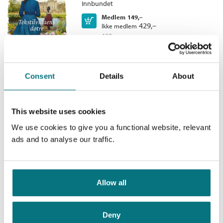
når hun får vite at en annen kvinne har kommet inn i Pauls liv,
Innbundet
Serie:
Tekstilvillaen
tar hun det tungt. Vil Marie lykkes i å vinne tilbake sin elskede
Medlem
149,–
Kjøp
Serienummer:
6
ektemann?
429,–
Ikke medlem
429,–
Consent
Details
About
Tilbake til Tekstilvillaen
Tekstilvillaen /
Anne Jacobs
This website uses cookies
Innbundet
We use cookies to give you a functional website, relevant
Kjøp
Pris
429,–
ads and to analyse our traffic.
Allow all
Den foreldreløse jenta
Deny