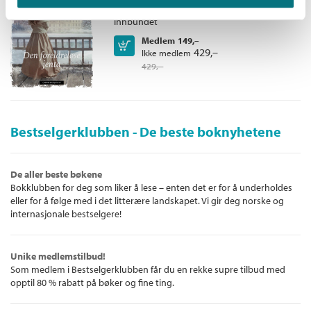
Tekstilvillaen /
Anne Jacobs
Innbundet
Medlem
149,–
Kjøp
429,–
Ikke medlem
429,–
Bestselgerklubben - De beste boknyhetene
De aller beste bøkene
Bokklubben for deg som liker å lese – enten det er for å underholdes
eller for å følge med i det litterære landskapet. Vi gir deg norske og
internasjonale bestselgere!
Unike medlemstilbud!
Som medlem i Bestselgerklubben får du en rekke supre tilbud med
opptil 80 % rabatt på bøker og fine ting.