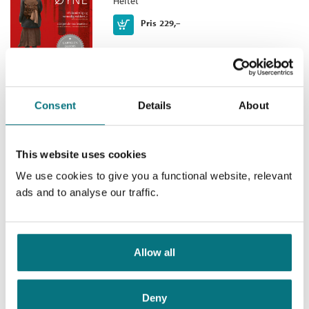
Heftet
Bokmål
Heftet
2015
229,–
Kjøp
Pris
229,–
Consent
Details
About
De usynlige
Barrøy-serien /
Roy Jacobsen
This website uses cookies
Heftet
We use cookies to give you a functional website, relevant
Kjøp
Pris
229,–
ads and to analyse our traffic.
Allow all
Hvitt hav
Deny