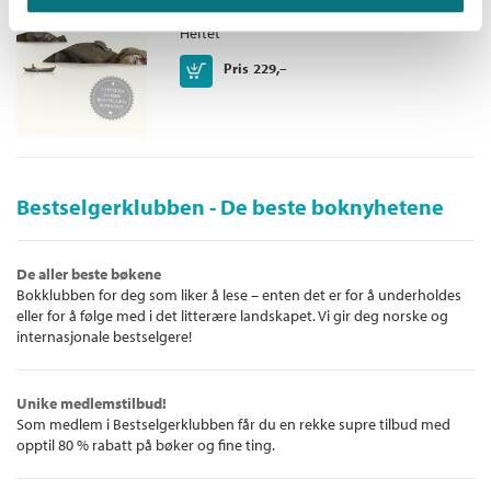
Barrøy-serien /
Roy Jacobsen
Heftet
Kjøp
Pris
229,–
Bestselgerklubben - De beste boknyhetene
De aller beste bøkene
Bokklubben for deg som liker å lese – enten det er for å underholdes
eller for å følge med i det litterære landskapet. Vi gir deg norske og
internasjonale bestselgere!
Unike medlemstilbud!
Som medlem i Bestselgerklubben får du en rekke supre tilbud med
opptil 80 % rabatt på bøker og fine ting.