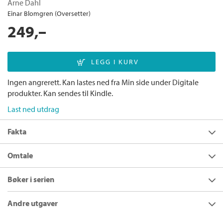
Arne Dahl
Einar Blomgren (Oversetter)
249,–
Ingen angrerett. Kan lastes ned fra Min side under Digitale
produkter. Kan sendes til Kindle.
Last ned utdrag
Fakta
Forfatter:
Arne Dahl
Omtale
Utgivelsesår:
2025
Kåret til «Beste kriminalroman» av Svenska Deckarakademin.
Bøker i serien
Innbinding:
Ebok
Hviskeleken
er første bok i den kritikerroste og aktuelle Opcop-
Forlag:
Cappelen Damm
serien, en uavhengig fortsettelse av
Arne Dahls
kjente
Andre utgaver
krimserie om A-gruppen
.
Språk:
Bokmål