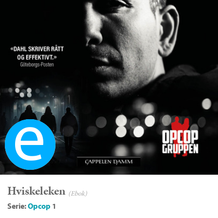
Ebok
Hviskeleken
(Ebok)
Serie:
Opcop
1