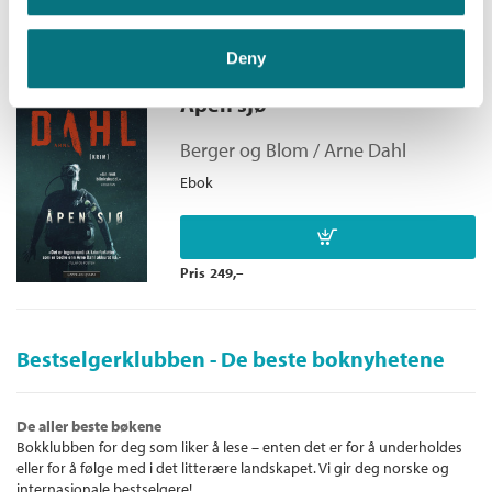
Pris
249,–
Deny
Åpen sjø
Berger og Blom /
Arne Dahl
Ebok
Pris
249,–
Bestselgerklubben - De beste boknyhetene
De aller beste bøkene
Bokklubben for deg som liker å lese – enten det er for å underholdes
eller for å følge med i det litterære landskapet. Vi gir deg norske og
internasjonale bestselgere!