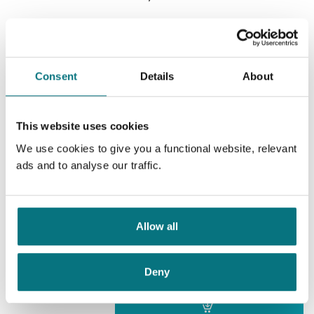
hvisker en døende en merkelig frase i øret til Arto Söderstedt.
Oversatt av:
Blomgren, Einar
Og på en eller annen måte henger alt sammen...
Serie:
Opcop
Serienummer:
1
Isløsning
Consent
Details
About
Berger og Blom /
Arne Dahl
Nedlastbar lydbok
This website uses cookies
We use cookies to give you a functional website, relevant
Pris
399,–
ads and to analyse our traffic.
Friheten
Allow all
Berger og Blom /
Arne Dahl
Deny
Nedlastbar lydbok