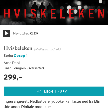
Hør utdrag
(2:23)
Start/pause
Hviskeleken
(Nedlastbar lydbok)
Serie:
Opcop
1
Arne Dahl
Einar Blomgren (Oversetter)
299,–
Ingen angrerett. Nedlastbare lydbøker kan lastes ned fra Min
side under Digitale produkter.