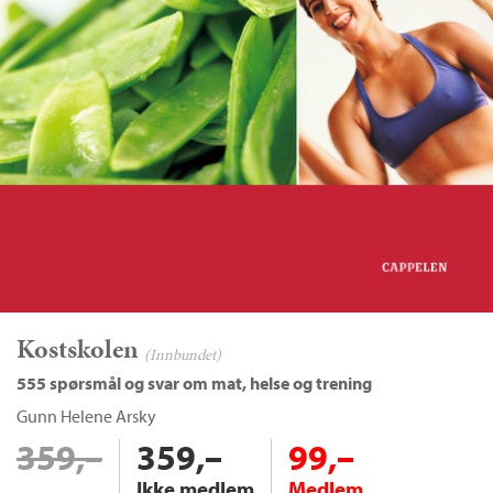
Kostskolen
(Innbundet)
555 spørsmål og svar om mat, helse og trening
Gunn Helene Arsky
359,–
359,–
99,–
Ikke medlem
Medlem