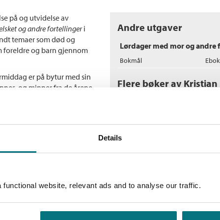
lse på og utvidelse av
Andre utgaver
elsket
og
andre fortellinger
i
rundt temaer som død og
Lørdager med mor og andre f
m foreldre og barn gjennom
Bokmål
Ebok
formiddag er på bytur med sin
Flere bøker av Kristia
nnes, og minner fra de årene
r tilbake. Fortelleren i «Husk
N
ene sine for å slippe å dra hjem
Kr
de norrøne gudene, for å kunne
In
Daniel opplever ikke bare at
Details
at hun blir sammen med en av
sskolen. Men kanskje er han
jennomgangsfigur i de tre siste
 det hun hadde sett for seg at
e beretninger fra avgjørende
functional website, relevant ads and to analyse our traffic.
F
Kr