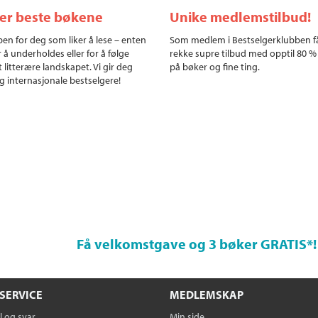
ler beste bøkene
Unike medlemstilbud!
en for deg som liker å lese – enten
Som medlem i Bestselgerklubben f
r å underholdes eller for å følge
rekke supre tilbud med opptil 80 %
 litterære landskapet. Vi gir deg
på bøker og fine ting.
g internasjonale bestselgere!
Få velkomstgave og 3 bøker GRATIS
*!
SERVICE
MEDLEMSKAP
 og svar
Min side