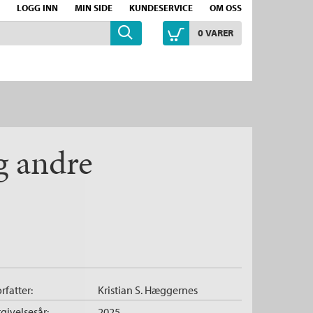
LOGG INN
MIN SIDE
KUNDESERVICE
OM OSS
0
VARER
g andre
rfatter:
Kristian S. Hæggernes
givelsesår:
2025