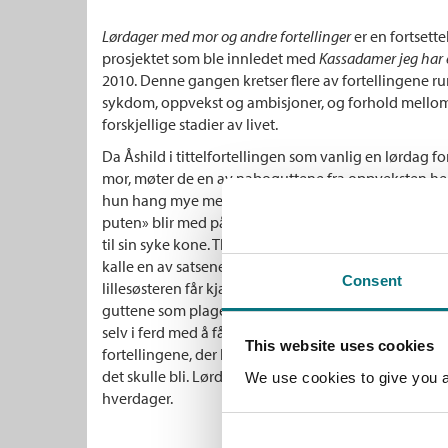
Lørdager med mor og andre fortellinger
er en fortsette
prosjektet som ble innledet med
Kassadamer jeg har 
2010. Denne gangen kretser flere av fortellingene 
sykdom, oppvekst og ambisjoner, og forhold mello
forskjellige stadier av livet.
Da Åshild i tittelfortellingen som vanlig en lørdag 
mor, møter de en av naboguttene fra oppveksten he
hun hang mye med de fire guttene i nabohuset komme
puten» blir med på fredagspils med de yngre kollega
til sin syke kone. Thea vil skrive en klaversuite om 
kalle en av satsene opp etter klassekameraten Loke. 
Consent
lillesøsteren får kjæreste før ham, men må også se 
guttene som plaget ham på fotballen og på ungdom
selv i ferd med å få det til med Rebekka, som er en g
This website uses cookies
fortellingene, der livet hennes blir et helt annet enn
det skulle bli. Lørdager med mor byr på melankolsk
We use cookies to give you a 
hverdager.