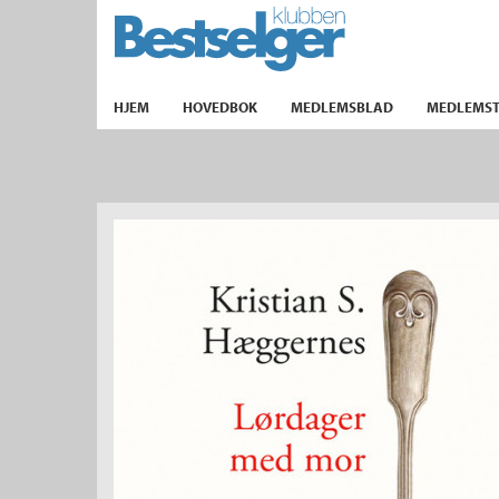
TIL FORSIDEN
HJEM
HOVEDBOK
MEDLEMSBLAD
MEDLEMST
k
lad
ilbud
m
aver
ice