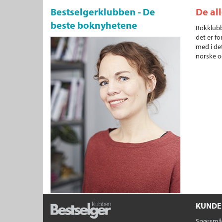
Bestselgerklubben - De
De al
beste boknyhetene
Bokklubb
det er fo
med i det
norske o
KUNDE
Spørsmål