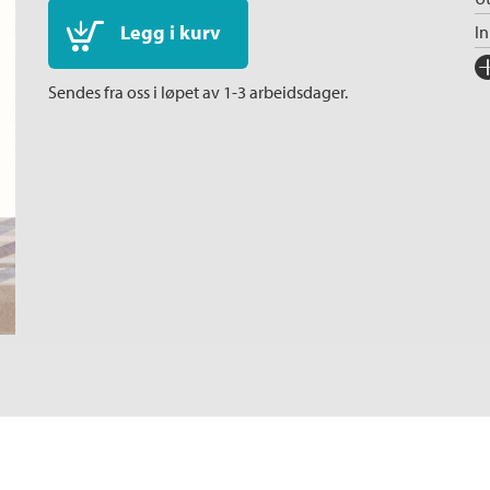
Legg i kurv
I
Fo
Sendes fra oss i løpet av 1-3 arbeidsdager.
Sp
I
Ka
An