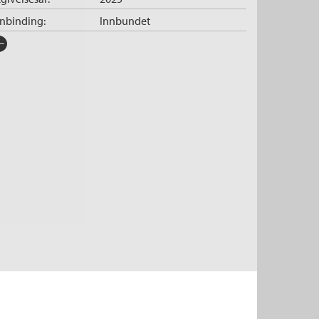
nnbinding:
Innbundet
rlag:
Cappelen Damm
råk:
Bokmål
SBN/EAN:
9788202881801
tegori:
Romaner
tall sider:
352