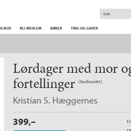
ILBUD
BLI MEDLEM
BØKER
TING OG GAVER
Lørdager med mor o
fortellinger
(Innbundet)
Kristian S. Hæggernes
399,–
Fo
Ut