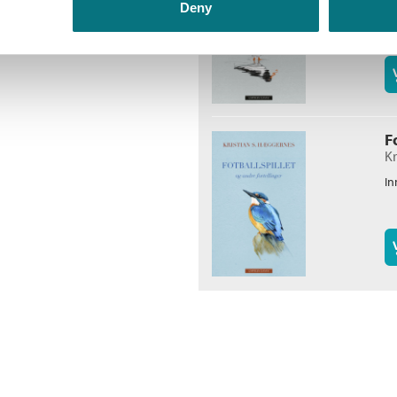
Deny
In
F
Kr
In