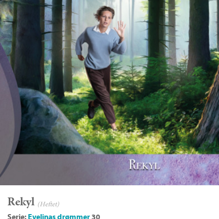
Rekyl
(Heftet)
Serie:
Evelinas drømmer
30