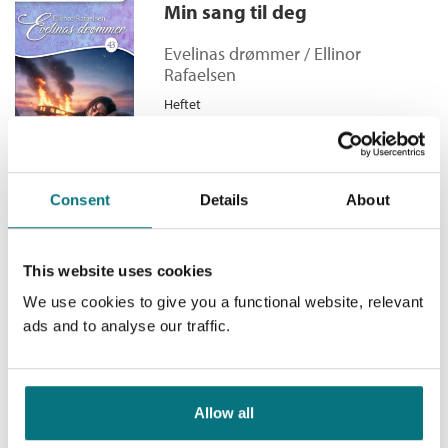
Rekyl
Torill måtte ha hørt henne, for plutselig åpnet hun øynene og så
Min sang til deg
Antall sider:
256
rett på henne. Blikket var sløret og sløvt, så rullet øynene bakover i
Bokmål
Nedlastbar lydbok
2025
179,–
Serie:
Evelinas drømmer
hodet, og øyelokkene gled igjen på nytt.
Evelinas drømmer /
Ellinor
Serienummer:
30
Rafaelsen
Heftet
Kjøp
Pris
119,–
Consent
Details
About
Åpen himmel
This website uses cookies
Evelinas drømmer /
Ellinor
We use cookies to give you a functional website, relevant
Rafaelsen
ads and to analyse our traffic.
Heftet
Kjøp
Pris
119,–
Allow all