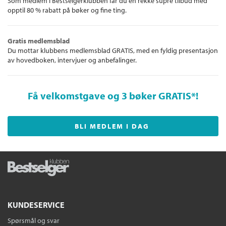
Som medlem i Bestselgerklubben får du en rekke supre tilbud med
opptil 80 % rabatt på bøker og fine ting.
Gratis medlemsblad
Du mottar klubbens medlemsblad GRATIS, med en fyldig presentasjon
av hovedboken, intervjuer og anbefalinger.
Få velkomstgave og 3 bøker GRATIS
*!
BLI MEDLEM I DAG
KUNDESERVICE
Spørsmål og svar