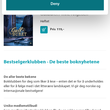
Den fremmede
Deny
Gullburet /
Trine Angelsen
Heftet
Kjøp
Pris
119,–
Bestselgerklubben - De beste boknyhetene
De aller beste bøkene
Bokklubben for deg som liker å lese – enten det er for å underholdes
eller for å følge med i det litterære landskapet. Vi gir deg norske og
internasjonale bestselgere!
Unike medlemstilbud!