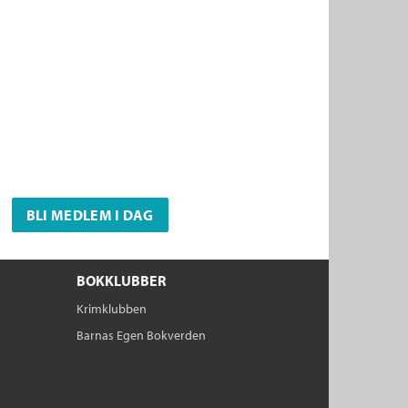
BLI MEDLEM I DAG
BOKKLUBBER
Krimklubben
Barnas Egen Bokverden