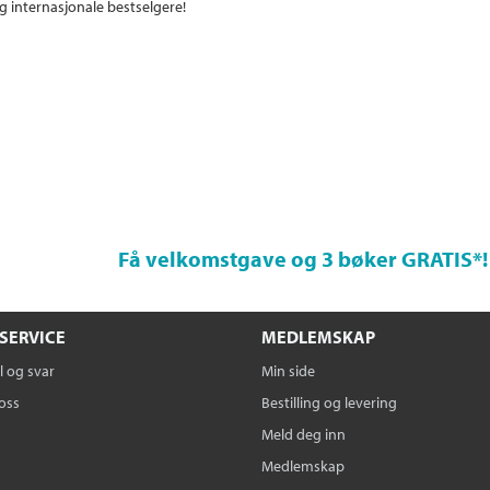
g internasjonale bestselgere!
Få velkomstgave og 3 bøker GRATIS
*!
SERVICE
MEDLEMSKAP
 og svar
Min side
oss
Bestilling og levering
Meld deg inn
Medlemskap