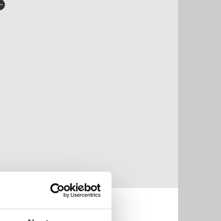
rlag:
Cappelen Damm Akademisk
råk:
Bokmål
SBN/EAN:
9788202802370
tegori:
Politikk og samfunn
og
Dokumentar og fakta
pibeskyttelse:
Vannmerket
lformat:
EPUB
g:
Filosofi, Pedagogikk,
Psykologi
vå:
Akademisk