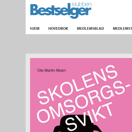
TIL FORSIDEN
HJEM
HOVEDBOK
MEDLEMSBLAD
MEDLEMST
k
lad
ilbud
m
aver
ice