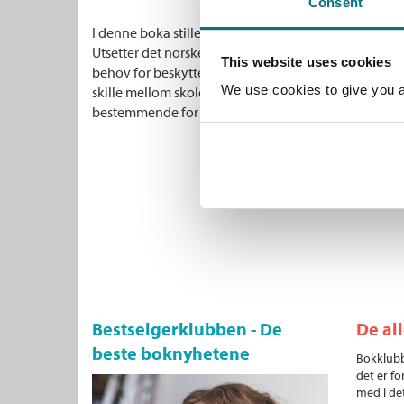
Consent
I denne boka stiller Ole Martin Moen – professor og t
Utsetter det norske skolesystemet barn for systemati
This website uses cookies
behov for beskyttelse og ernæring møtt? Og er det for
We use cookies to give you a 
skille mellom skole og fritid, og at prestasjonene dere
bestemmende for barnas videre muligheter i livet?
Bestselgerklubben - De
De al
beste boknyhetene
Bokklubb
det er fo
med i det