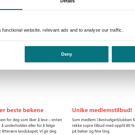
Details
idligere lærer – spørsmålet:
Andre utgaver
sk omsorgssvikt? Blir barns
svarlig at barn ikke har et klart
Skolens omsorgssvikt
functional website, relevant ads and to analyse our traffic.
s fra 12-årsalderen blir gjort
Bokmål
Innbundet
Skolens omsorgssvikt
Deny
Bokmål
Nedlastbar ly
ler beste bøkene
Unike medlemstilbud!
en for deg som liker å lese – enten
Som medlem i Bestselgerklubben f
r å underholdes eller for å følge
rekke supre tilbud med opptil 80 %
 litterære landskapet. Vi gir deg
på bøker og fine ting.