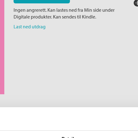
Fo
Ingen angrerett. Kan lastes ned fra Min side under
Sp
Digitale produkter. Kan sendes til Kindle.
I
Last ned utdrag
Ka
Ko
Fi
Fa
Ni