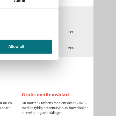
About
2023
239,–
Allow all
dbok
2023
399,–
Gratis medlemsblad
år du en
Du mottar klubbens medlemsblad GRATIS,
 rabatt
med en fyldig presentasjon av hovedboken,
intervjuer og anbefalinger.