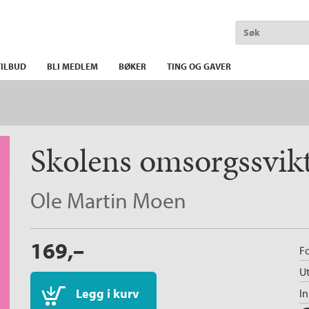
ILBUD
BLI MEDLEM
BØKER
TING OG GAVER
Skolens omsorgssvik
Ole Martin Moen
169,–
Fo
Ut
Legg i kurv
I