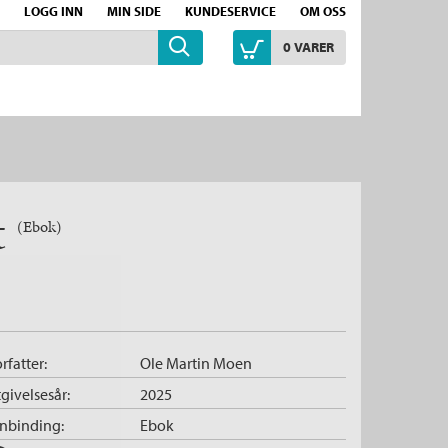
LOGG INN
MIN SIDE
KUNDESERVICE
OM OSS
0
VARER
t
(Ebok)
rfatter:
Ole Martin Moen
givelsesår:
2025
nnbinding:
Ebok