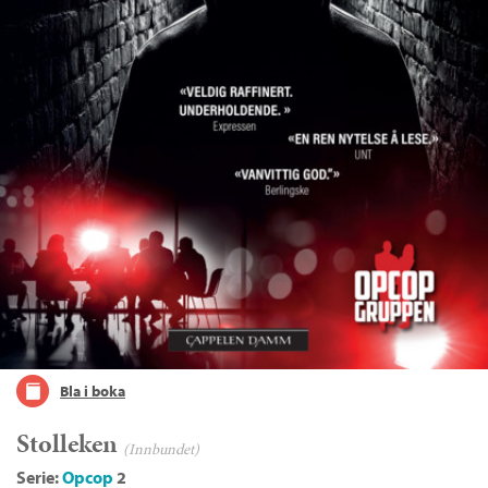
Bla i boka
Stolleken
(Innbundet)
Serie:
Opcop
2