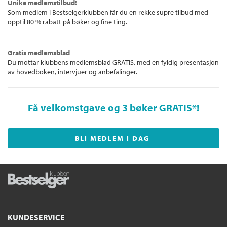
Unike medlemstilbud!
Som medlem i Bestselgerklubben får du en rekke supre tilbud med
opptil 80 % rabatt på bøker og fine ting.
Gratis medlemsblad
Du mottar klubbens medlemsblad GRATIS, med en fyldig presentasjon
av hovedboken, intervjuer og anbefalinger.
Få velkomstgave og 3 bøker GRATIS
*!
BLI MEDLEM I DAG
KUNDESERVICE