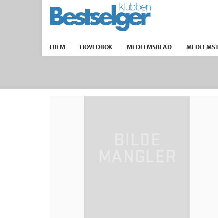
TIL FORSIDEN
HJEM
HOVEDBOK
MEDLEMSBLAD
MEDLEMST
k
lad
ilbud
m
aver
ice