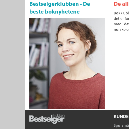
Bestselgerklubben - De
De al
beste boknyhetene
Bokklubb
det er fo
med i det
norske o
KUNDE
Spørsmål