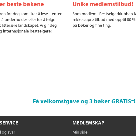
ler beste bøkene
Unike medlemstilbud!
en for deg som liker å lese – enten
Som medlem i Bestselgerklubben f
r å underholdes eller for å følge
rekke supre tilbud med opptil 80 %
 litterære landskapet. Vi gir deg
på bøker og fine ting.
g internasjonale bestselgere!
Få velkomstgave og 3 bøker GRATIS
*!
SERVICE
MEDLEMSKAP
 og svar
Min side