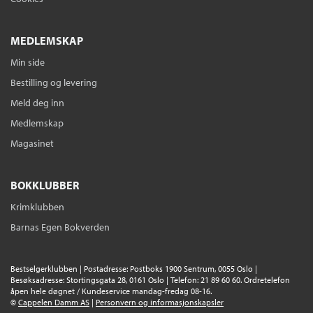
MEDLEMSKAP
Min side
Felefeber
Elin Hansson
Bestilling og levering
Innbundet
Bokmål
2023
Meld deg inn
Kjøp
Pris
329,–
Medlemskap
Sendes fra oss i løpet av 1-3 arbeidsdager.
Magasinet
BOKKLUBBER
Mitt liv som katt
Krimklubben
Elin Hansson
Barnas Egen Bokverden
Nedlastbar lydbok
Bokmål
2025
Pris
299,–
Bestselgerklubben | Postadresse: Postboks 1900 Sentrum, 0055 Oslo |
Ebok
Besøksadresse: Stortingsgata 28, 0161 Oslo | Telefon: 21 89 60 60. Ordretelefon
åpen hele døgnet / Kundeservice mandag-fredag 08-16.
©
Cappelen Damm AS
|
Personvern og informasjonskapsler
Mitt liv som katt