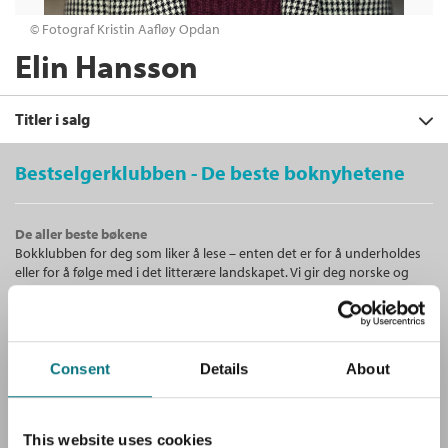
© Fotograf Kristin Aafløy Opdan
Elin Hansson
Titler i salg
Bestselgerklubben - De beste boknyhetene
Filter
De aller beste bøkene
+
Bokklubben for deg som liker å lese – enten det er for å underholdes
KATEGORI
Cappelen Damms lesebok for 5.
eller for å følge med i det litterære landskapet. Vi gir deg norske og
trinn Lærerens bok
+
Alle
internasjonale bestselgere!
Ingeborg Arvola
,
Thomas Aune
,
Thomas
STATUS
Barn og ungdom (6)
Brunstrøm
,
Elin Hansson
,
Karen Kilane
,
+
Alle
Birgitte Klahn
,
Lena Lindahl
,
Lars Mæhle
FORMAT
Lydbøker (1)
Unike medlemstilbud!
,
Bjørn F. Rørvik
,
Aleksander Schau
,
Nyheter (2)
+
Alle
Consent
Details
About
Som medlem i Bestselgerklubben får du en rekke supre tilbud med
Gulraiz Sharif
,
Kari Stai
og
Simon
SPRÅK
opptil 80 % rabatt på bøker og fine ting.
Stranger
Innbundet (6)
+
Alle
ALDER
Innbundet
Bokmål
2026
Ebok (2)
Bokmål (8)
This website uses cookies
Pris
979,–