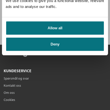
av hovedboken, intervjuer og anbefalinger.
We use cookies to give you a functional website, relevant
ads and to analyse our traffic.
Få velkomstgave og 3 bøker GRATIS
*!
Allow all
BLI MEDLEM I DAG
Deny
KUNDESERVICE
Spørsmål og svar
Kontakt oss
Om oss
Cookies