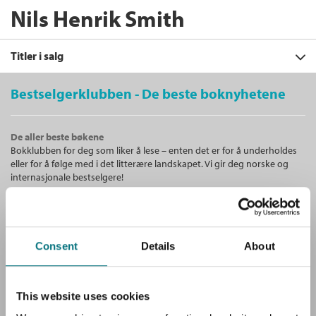
Nils Henrik Smith
Titler i salg
Bestselgerklubben - De beste boknyhetene
Filter
De aller beste bøkene
+
Bokklubben for deg som liker å lese – enten det er for å underholdes
KATEGORI
NORDISK NU 2018
eller for å følge med i det litterære landskapet. Vi gir deg norske og
Gunnar Ardelius
,
Therese Bohman
,
+
Alle
internasjonale bestselgere!
FORMAT
Birger Emanuelsen
,
Johanna Holmström
Skjønnlitteratur (1)
,
Kristina Leganger Iversen
,
Maja Lee
+
Alle
Langvad
,
Atli Sigþórsson
og
Nils Henrik
SPRÅK
Unike medlemstilbud!
Heftet (1)
Smith
Alle
Som medlem i Bestselgerklubben får du en rekke supre tilbud med
Heftet
Bokmål
2018
Consent
Details
About
opptil 80 % rabatt på bøker og fine ting.
Bokmål (1)
Kjøp
Pris
80,–
Sendes fra oss i løpet av 1-3 arbeidsdager.
Gratis medlemsblad
This website uses cookies
Du mottar klubbens medlemsblad GRATIS, med en fyldig presentasjon