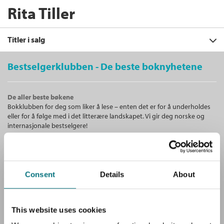
Rita Tiller
Titler i salg
Bestselgerklubben - De beste boknyhetene
Filter
De aller beste bøkene
+
Bokklubben for deg som liker å lese – enten det er for å underholdes
KATEGORI
Den andre dagen
: Det nye
eller for å følge med i det litterære landskapet. Vi gir deg norske og
læringsrommet
+
Alle
internasjonale bestselgere!
Rita Tiller
og
Tom Tiller
FORMAT
Fagbøker (1)
+
Heftet
Bokmål
2002
Alle
SPRÅK
Kjøp
Pris
589,–
Unike medlemstilbud!
Heftet (1)
Alle
Som medlem i Bestselgerklubben får du en rekke supre tilbud med
Sendes fra oss i løpet av 1-3 arbeidsdager.
Consent
Details
About
opptil 80 % rabatt på bøker og fine ting.
Bokmål (1)
Gratis medlemsblad
This website uses cookies
Du mottar klubbens medlemsblad GRATIS, med en fyldig presentasjon