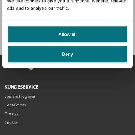
av hovedboken, intervjuer og anbefalinger.
We use cookies to give you a functional website, relevant
ads and to analyse our traffic.
Få velkomstgave og 3 bøker GRATIS
*!
Allow all
BLI MEDLEM I DAG
Deny
KUNDESERVICE
Spørsmål og svar
Kontakt oss
Om oss
Cookies