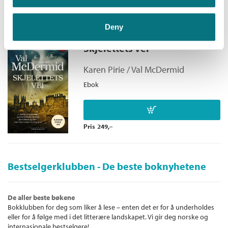
Pris
249,–
Deny
Skjelettets vei
Karen Pirie /
Val McDermid
Ebok
Pris
249,–
Bestselgerklubben - De beste boknyhetene
De aller beste bøkene
Bokklubben for deg som liker å lese – enten det er for å underholdes
eller for å følge med i det litterære landskapet. Vi gir deg norske og
internasjonale bestselgere!