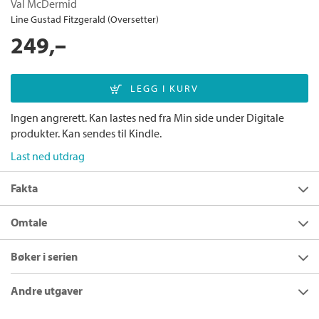
Val McDermid
Line Gustad Fitzgerald (Oversetter)
249,–
Ingen angrerett. Kan lastes ned fra Min side under Digitale
produkter. Kan sendes til Kindle.
Last ned utdrag
Fakta
Forfatter:
Val McDermid
Omtale
Utgivelsesår:
2023
Val McDermids
1989
er en sømløs, medrivende thriller om
Bøker i serien
Innbinding:
Ebok
hvordan historiens synder stadig preger oss.
Forlag:
Cappelen Damm
Året er 1989 og Allie Burns er tilbake. Eldre og kanskje litt
Andre utgaver
klokere, driver hun nå den nordlige nyhetsavdelingen til
Språk:
Bokmål
Sunday Globe. Siden hun ikke lenger er gravende jounalist,