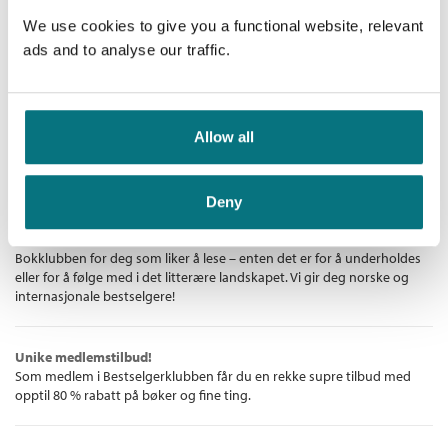
døde sjøfugler i skjærgården. På øyriket flyr polarmåker og
Innbundet
rødnebbterner. Elva bukter og forflytter seg, river med seg et
We use cookies to give you a functional website, relevant
dyr, en bil. Isbjørn og reinsdyr beveger seg gjennom
Kjøp
ads and to analyse our traffic.
Pris
449,–
landskapet, en ung kvinne er meldt savnet.
Skyteskiven er det eneste hun ser. Hun trekker av, kjenner kraften
fra rekylen i skulderen, kulene som projiseres, fjellveggen som
Allow all
gjaller, skuddenes ekko, ekko.
Bestselgerklubben - De beste boknyhetene
Deny
De aller beste bøkene
Bokklubben for deg som liker å lese – enten det er for å underholdes
eller for å følge med i det litterære landskapet. Vi gir deg norske og
internasjonale bestselgere!
Unike medlemstilbud!
Som medlem i Bestselgerklubben får du en rekke supre tilbud med
opptil 80 % rabatt på bøker og fine ting.