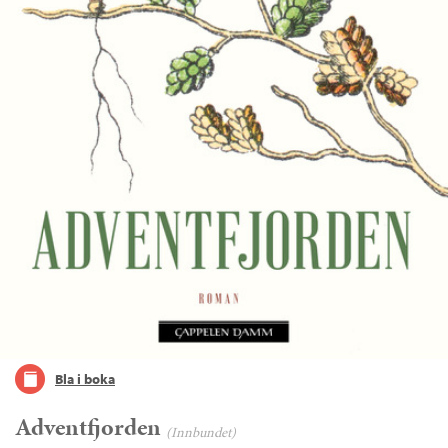
Bla i boka
Adventfjorden
(Innbundet)