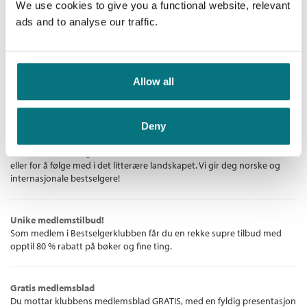
Antall sider:
208
We use cookies to give you a functional website, relevant
Medlem
70,–
Kjøp
80,–
Ikke medlem
ads and to analyse our traffic.
80,–
Allow all
Bestselgerklubben - De beste boknyhetene
Deny
De aller beste bøkene
Bokklubben for deg som liker å lese – enten det er for å underholdes
eller for å følge med i det litterære landskapet. Vi gir deg norske og
internasjonale bestselgere!
Unike medlemstilbud!
Som medlem i Bestselgerklubben får du en rekke supre tilbud med
opptil 80 % rabatt på bøker og fine ting.
Gratis medlemsblad
Du mottar klubbens medlemsblad GRATIS, med en fyldig presentasjon