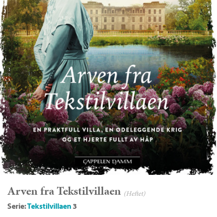
Arven fra Tekstilvillaen
(Heftet)
Serie:
Tekstilvillaen
3