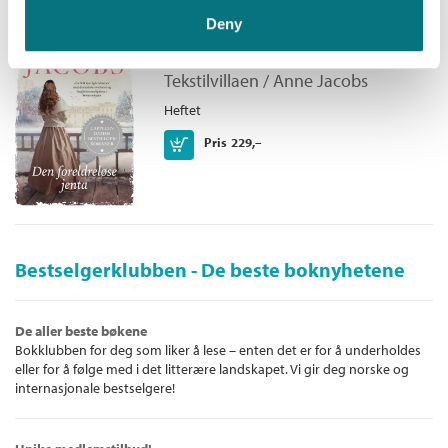
Deny
Den foreldreløse jenta
Tekstilvillaen /
Anne Jacobs
Heftet
Kjøp
Pris
229,–
Bestselgerklubben - De beste boknyhetene
De aller beste bøkene
Bokklubben for deg som liker å lese – enten det er for å underholdes
eller for å følge med i det litterære landskapet. Vi gir deg norske og
internasjonale bestselgere!