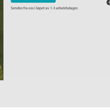
Fo
Sendes fra oss i løpet av 1-3 arbeidsdager.
Sp
I
Ka
An