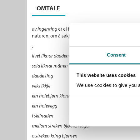
OMTALE
av ingenting
er ei finslepen og tankevekkande dikt
naturen, om å søkje meining i det tause livet som omgj
,
Consent
livet liknar dauden godt
sola liknar månen
daude ting
This website uses cookies
veks ikkje
We use cookies to give you a 
ein holebjørn klorar
ein holevegg
i skilnaden
mellom streken bjørnen lagar
o streken kring bjørnen