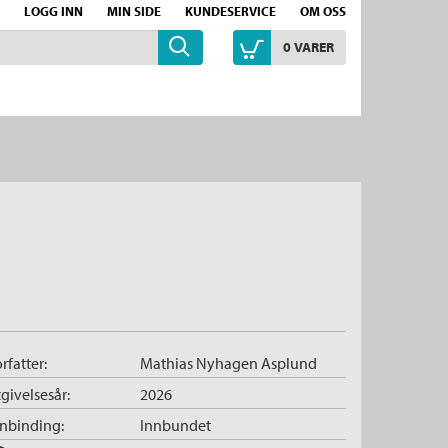
LOGG INN
MIN SIDE
KUNDESERVICE
OM OSS
0
VARER
rfatter:
Mathias Nyhagen Asplund
givelsesår:
2026
nnbinding:
Innbundet