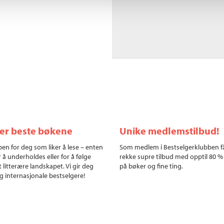
ler beste bøkene
Unike medlemstilbud!
en for deg som liker å lese – enten
Som medlem i Bestselgerklubben f
r å underholdes eller for å følge
rekke supre tilbud med opptil 80 %
 litterære landskapet. Vi gir deg
på bøker og fine ting.
g internasjonale bestselgere!