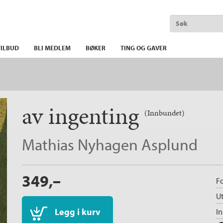
ILBUD
BLI MEDLEM
BØKER
TING OG GAVER
av ingenting
(Innbundet)
Mathias Nyhagen Asplund
349,–
Fo
Ut
Legg i kurv
I