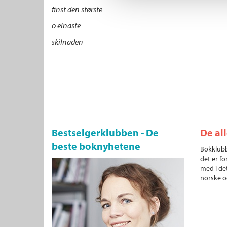
finst den største
o einaste
skilnaden
Bestselgerklubben - De
De al
beste boknyhetene
Bokklubb
det er fo
med i det
norske o