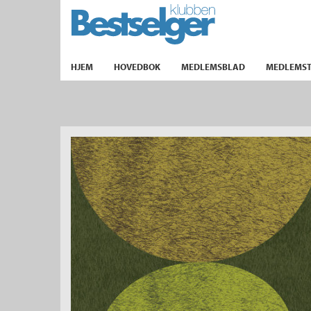
TIL FORSIDEN
HJEM
HOVEDBOK
MEDLEMSBLAD
MEDLEMST
k
lad
ilbud
m
aver
ice