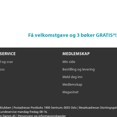
Få velkomstgave og 3 bøker GRATIS
*!
SERVICE
MEDLEMSKAP
 og svar
Min side
oss
Bestilling og levering
Meld deg inn
Medlemskap
Magasinet
klubben | Postadresse: Postboks 1900 Sentrum, 0055 Oslo | Besøksadresse: Stortingsgata 
Kundeservice mandag-fredag 08-16.
en Damm AS
|
Personvern og informasjonskapsler