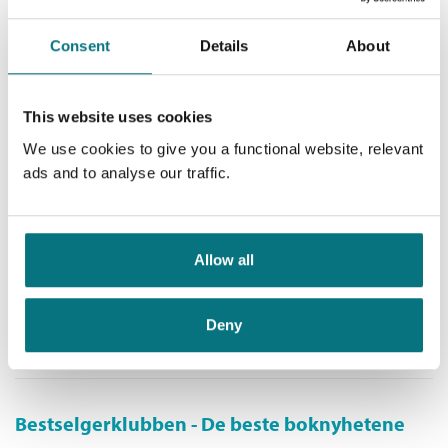
Babblarna /
Anneli Tisell
Consent
Details
About
Innbundet
Medlem
174,–
Kjøp
199,–
Ikke medlem
This website uses cookies
199,–
We use cookies to give you a functional website, relevant
ads and to analyse our traffic.
Natti natt, Babblarna
Babblarna /
Anneli Tisell
Allow all
Innbundet
Medlem
149,–
Kjøp
199,–
Deny
Ikke medlem
199,–
Bestselgerklubben - De beste boknyhetene