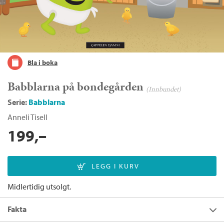
Bla i boka
Babblarna på bondegården
(Innbundet)
Serie:
Babblarna
Anneli Tisell
199,–
Midlertidig utsolgt.
Fakta