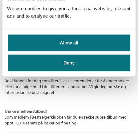
Øystein Paulsen
We use cookies to give you a functional website, relevant
Innbundet
ads and to analyse our traffic.
Medlem
455,–
Kjøp
539,–
Ikke medlem
539,–
Allow all
Bestselgerklubben - De beste boknyhetene
Deny
De aller beste bøkene
Bokklubben for deg som liker å lese – enten det er for å underholdes
eller for å følge med i det litterære landskapet. Vi gir deg norske og
internasjonale bestselgere!
Unike medlemstilbud!
Som medlem i Bestselgerklubben får du en rekke supre tilbud med
opptil 80 % rabatt på bøker og fine ting.