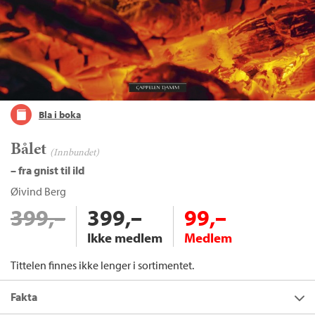
Bla i boka
Bålet
(Innbundet)
– fra gnist til ild
Øivind Berg
399,–
399,–
99,–
Ikke medlem
Medlem
Tittelen finnes ikke lenger i sortimentet.
Fakta