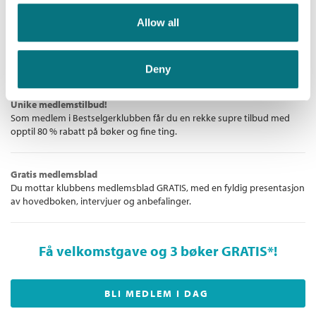
De aller beste bøkene
Allow all
Bokklubben for deg som liker å lese – enten det er for å underholdes
eller for å følge med i det litterære landskapet. Vi gir deg norske og
internasjonale bestselgere!
Deny
Unike medlemstilbud!
Som medlem i Bestselgerklubben får du en rekke supre tilbud med
opptil 80 % rabatt på bøker og fine ting.
Gratis medlemsblad
Du mottar klubbens medlemsblad GRATIS, med en fyldig presentasjon
av hovedboken, intervjuer og anbefalinger.
Få velkomstgave og 3 bøker GRATIS
*!
BLI MEDLEM I DAG