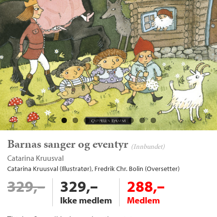
Barnas sanger og eventyr
(Innbundet)
Catarina Kruusval
Catarina Kruusval (Illustratør)
Fredrik Chr. Bolin (Oversetter)
329,–
329,–
288,–
Ikke medlem
Medlem