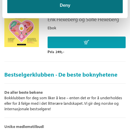
Nytt blikk på kolesterol
Deny
- Leddgikt
Er vi blitt lurt?
- Matintoleranse og irritabel tarm
Erik Hexeberg
og
Sofie Hexeberg
- Cøliaki
Ebok
- Crohns sykdom
- Ulcerøs kolitt
Pris
249,–
Bestselgerklubben - De beste boknyhetene
De aller beste bøkene
Bokklubben for deg som liker å lese – enten det er for å underholdes
eller for å følge med i det litterære landskapet. Vi gir deg norske og
internasjonale bestselgere!
Unike medlemstilbud!