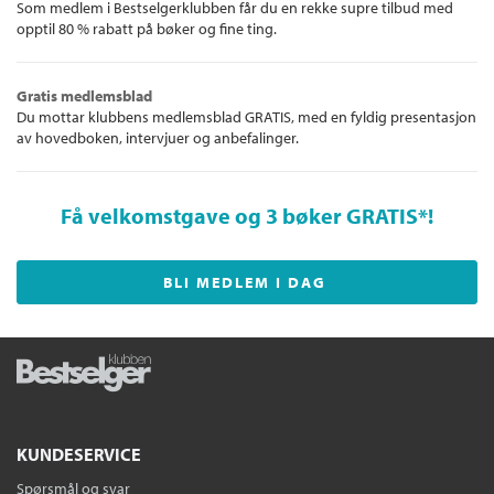
Som medlem i Bestselgerklubben får du en rekke supre tilbud med
opptil 80 % rabatt på bøker og fine ting.
Gratis medlemsblad
Du mottar klubbens medlemsblad GRATIS, med en fyldig presentasjon
av hovedboken, intervjuer og anbefalinger.
Få velkomstgave og 3 bøker GRATIS
*!
BLI MEDLEM I DAG
KUNDESERVICE
Spørsmål og svar