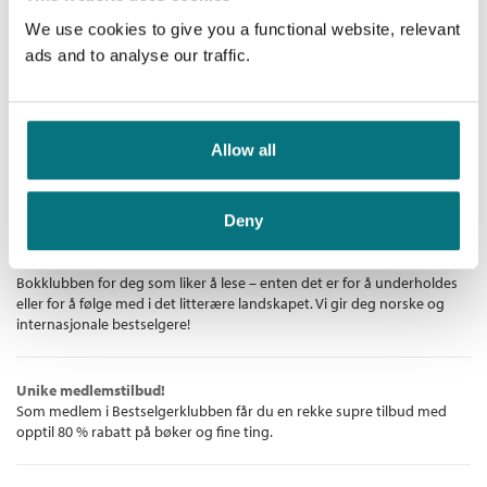
kjærlighet.
Innbundet
We use cookies to give you a functional website, relevant
Medlem
332,–
ads and to analyse our traffic.
Kjøp
379,–
Ikke medlem
379,–
Allow all
Bestselgerklubben - De beste boknyhetene
Deny
De aller beste bøkene
Bokklubben for deg som liker å lese – enten det er for å underholdes
eller for å følge med i det litterære landskapet. Vi gir deg norske og
internasjonale bestselgere!
Unike medlemstilbud!
Som medlem i Bestselgerklubben får du en rekke supre tilbud med
opptil 80 % rabatt på bøker og fine ting.