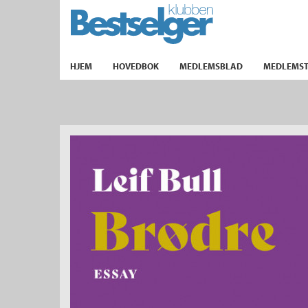
TIL FORSIDEN
HJEM
HOVEDBOK
MEDLEMSBLAD
MEDLEMST
k
lad
ilbud
m
aver
ice