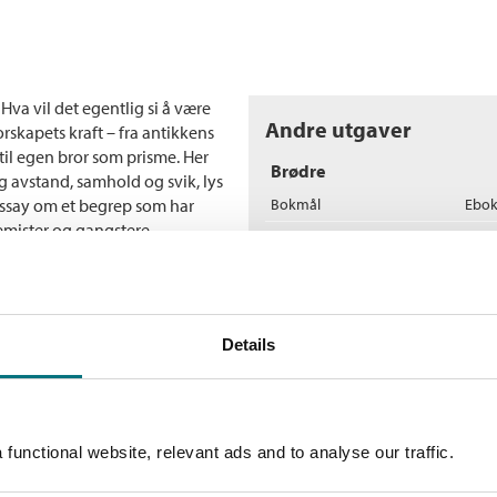
va vil det egentlig si å være
Andre utgaver
rskapets kraft – fra antikkens
til egen bror som prisme. Her
Brødre
vstand, samhold og svik, lys
 essay om et begrep som har
Bokmål
Ebo
remister og gangstere.
Flere bøker av Leif Bull
T
Et
Details
Le
In
functional website, relevant ads and to analyse our traffic.