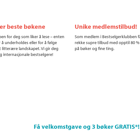
ler beste bøkene
Unike medlemstilbud!
en for deg som liker å lese – enten
Som medlem i Bestselgerklubben f
r å underholdes eller for å følge
rekke supre tilbud med opptil 80 %
 litterære landskapet. Vi gir deg
på bøker og fine ting.
g internasjonale bestselgere!
Få velkomstgave og 3 bøker GRATIS
*!