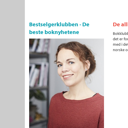
Bestselgerklubben - De
De al
beste boknyhetene
Bokklubb
det er fo
med i det
norske o