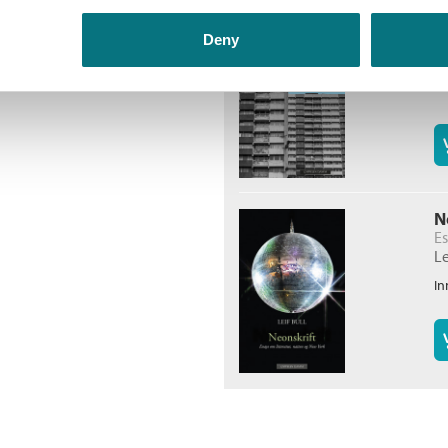
G
Deny
Le
In
N
Es
Le
In