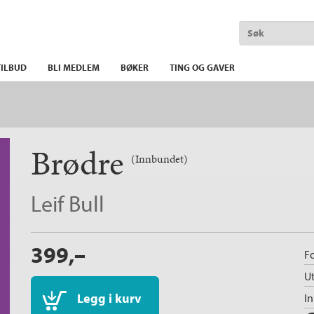
ILBUD
BLI MEDLEM
BØKER
TING OG GAVER
Brødre
(Innbundet)
Leif Bull
399,–
Fo
Ut
Legg i kurv
I