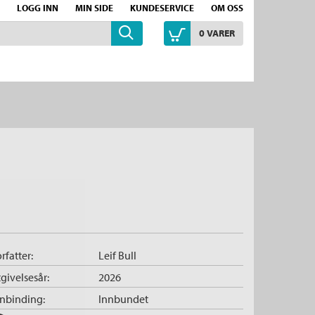
LOGG INN
MIN SIDE
KUNDESERVICE
OM OSS
0
VARER
rfatter:
Leif Bull
givelsesår:
2026
nnbinding:
Innbundet