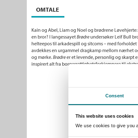
OMTALE
Kain og Abel, Liam og Noel og brødrene Løvehjerte: H
en bror? I langessayet
Brødre
undersøker Leif Bull bro
helteepos til arkadespill og sitcoms – med forholdet 
avdekkes en urgammel dragkamp mellom nærhet og a
og mørke.
Brødre
er et levende, personlig og skarpt
inspirert alt fra borgerrettighetsforkjempere til ekst
Consent
This website uses cookies
We use cookies to give you a 