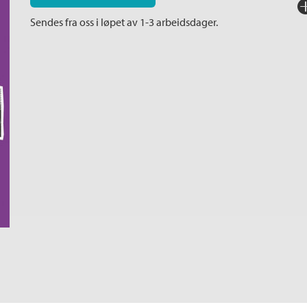
Fo
Sendes fra oss i løpet av 1-3 arbeidsdager.
Sp
I
Ka
An