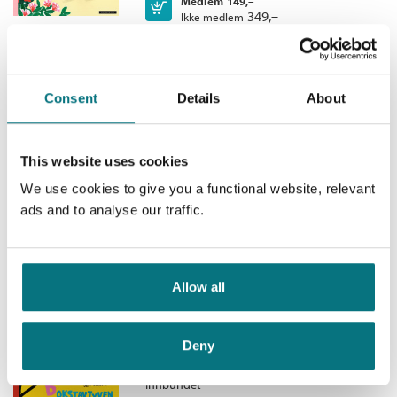
Medlem
149,–
Kjøp
349,–
Ikke medlem
Serienummer:
3
349,–
Consent
Details
About
Bukkene Bruse og julenissen
Bukkene Bruse /
Bjørn F. Rørvik
This website uses cookies
Innbundet
We use cookies to give you a functional website, relevant
Medlem
198,–
Kjøp
349,–
ads and to analyse our traffic.
Ikke medlem
349,–
Allow all
Bukkene Bruse -
Bokstavtyven Troll
Deny
Bukkene Bruse /
Bjørn F. Rørvik
Innbundet