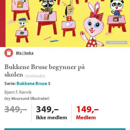
Bla i boka
Bukkene Bruse begynner på
skolen
(Innbundet)
Serie:
Bukkene Bruse
3
Bjørn F. Rørvik
Gry Moursund (Illustratør)
349,–
349,–
149,–
Ikke medlem
Medlem