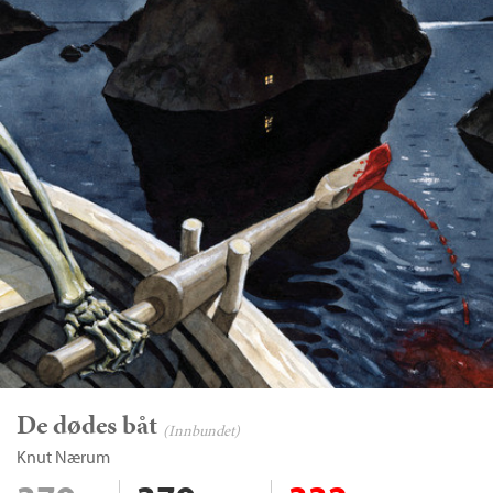
De dødes båt
(Innbundet)
Knut Nærum