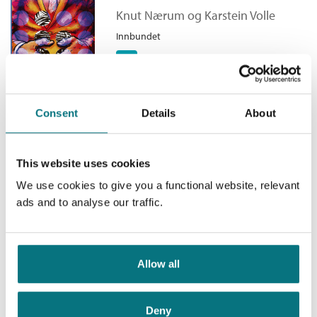
Bokmål
Nedlastbar lydbok
2010
399,–
Knut Nærum
og
Karstein Volle
De dødes båt
Innbundet
Bokmål
Ebok
2013
249,–
Kjøp
Pris
379,–
Consent
Details
About
Busemannen
This website uses cookies
Knut Nærum
We use cookies to give you a functional website, relevant
Innbundet
ads and to analyse our traffic.
Medlem
99,–
Kjøp
379,–
Ikke medlem
379,–
Allow all
Den gåtefulle Oberon Qvist
Deny