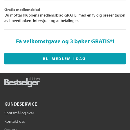
Gratis medlemsblad
Du mottar klubbens medlemsblad GRATIS, med en fyldig presentasjon
av hovedboken, intervjuer og anbefalinger.
Få velkomstgave og 3 bøker GRATIS
*!
BLI MEDLEM I DAG
KUNDESERVICE
Spørsmål og svar
Kontakt oss
Om oss