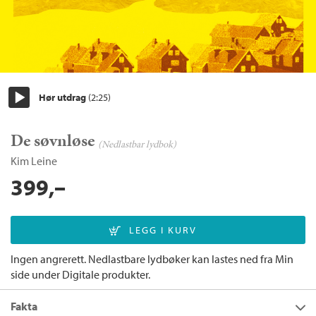
Hør utdrag
(2:25)
Start/pause
De søvnløse
(Nedlastbar lydbok)
Kim Leine
399,–
Ingen angrerett. Nedlastbare lydbøker kan lastes ned fra Min
side under Digitale produkter.
Fakta