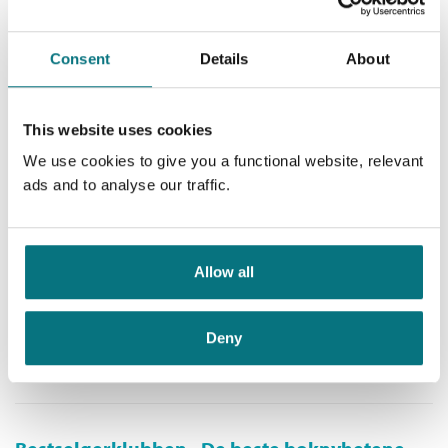
Karoline Blicher /
Kim Leine
Nedlastbar lydbok
Consent
Details
About
This website uses cookies
Pris
439,–
We use cookies to give you a functional website, relevant
ads and to analyse our traffic.
Etter åndemaneren
Grønlands-trilogien /
Kim Leine
Allow all
Nedlastbar lydbok
Deny
Pris
449,–