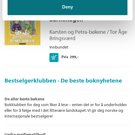
Deny
Karsten og Petra begynner i
barnehagen
Karsten og Petra-bøkene /
Tor Åge
Bringsværd
Innbundet
Kjøp
Pris
299,–
Bestselgerklubben - De beste boknyhetene
De aller beste bøkene
Bokklubben for deg som liker å lese – enten det er for å underholdes
eller for å følge med i det litterære landskapet. Vi gir deg norske og
internasjonale bestselgere!
Unike medlemstilbud!