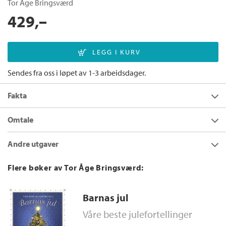
Tor Åge Bringsværd
429,–
Sendes fra oss i løpet av 1-3 arbeidsdager.
Fakta
Forfatter:
Tor Åge Bringsværd
Omtale
Utgivelsesår:
2023
Den himmelske makrell
av Tor Åge Bringsværd er en
Andre utgaver
Innbinding:
Innbundet
underholdende, klok og fantasieggende science fiction-roman.
Forlag:
Cappelen Damm
Den himmelske makrell
847 mennesker er rammet av en mystisk sykdom, det såkalte
Flere bøker av Tor Åge Bringsværd:
makrellsyndromet. Alle ble smittet i samme område av byen,
Språk:
Bokmål
Bokmål
Ebok
2023
329,–
og alle synes å leve i to verdener. På den ene siden kan
ISBN/EAN:
9788202786618
Den himmelske makrell
Barnas jul
terapeutene snakke med dem som vanlig, men pasientene er
Kategori:
Fantasy og Science Fiction
også omgitt av andre vesener, usynlige for alle andre enn dem
Bokmål
Nedlastbar lydbok
2023
429,–
Våre beste julefortellinger
selv.
Antall sider:
192