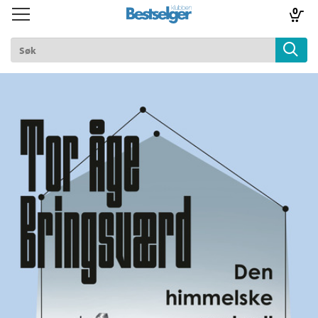
0
Toggle
Toggle
navigation
navigation
TIL FORSIDEN
Logg inn
k
lad
ilbud
m
aver
ice