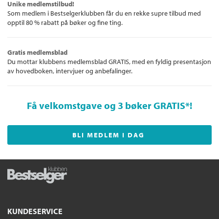
Unike medlemstilbud!
Som medlem i Bestselgerklubben får du en rekke supre tilbud med
opptil 80 % rabatt på bøker og fine ting.
Gratis medlemsblad
Du mottar klubbens medlemsblad GRATIS, med en fyldig presentasjon
av hovedboken, intervjuer og anbefalinger.
Få velkomstgave og 3 bøker GRATIS
*!
BLI MEDLEM I DAG
KUNDESERVICE