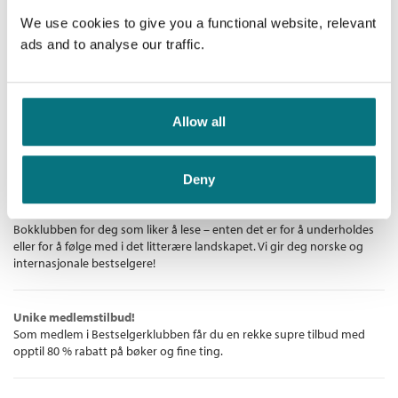
han av seg til svar. Disse diktene er også nakne dikt. Men vi tar
Innbundet
ingen spørsmål fra salen.
We use cookies to give you a functional website, relevant
Kjøp
Pris
269,–
ads and to analyse our traffic.
Allow all
Bestselgerklubben - De beste boknyhetene
Deny
De aller beste bøkene
Bokklubben for deg som liker å lese – enten det er for å underholdes
eller for å følge med i det litterære landskapet. Vi gir deg norske og
internasjonale bestselgere!
Unike medlemstilbud!
Som medlem i Bestselgerklubben får du en rekke supre tilbud med
opptil 80 % rabatt på bøker og fine ting.