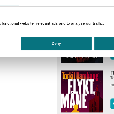
Flere bøker av Torkil 
H
functional website, relevant ads and to analyse our traffic.
T
Ne
Deny
F
T
Ne