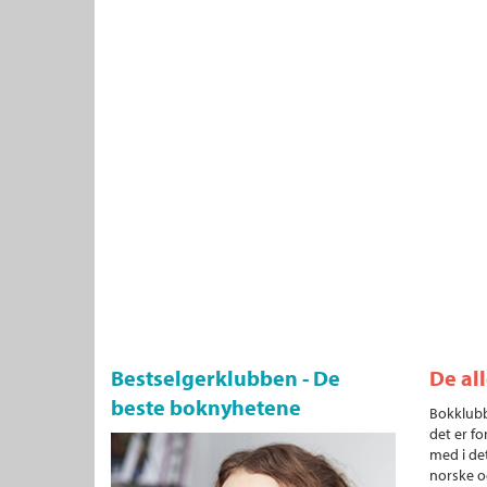
Bestselgerklubben - De
De al
beste boknyhetene
Bokklubb
det er fo
med i det
norske o