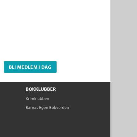
BLI MEDLEM I DAG
BOKKLUBBER
Krimklubben
Barnas Egen Bokverden