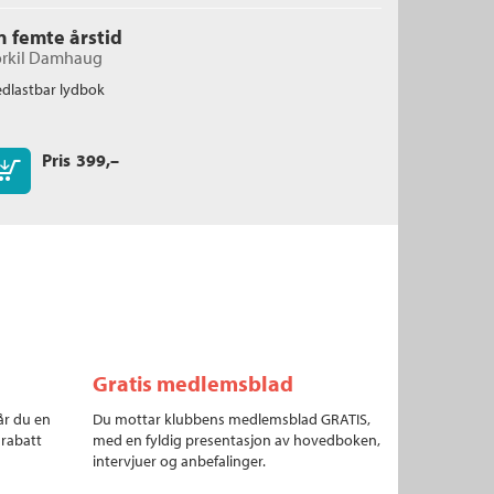
n femte årstid
orkil Damhaug
dlastbar lydbok
Pris
399,–
Kjøp
Gratis medlemsblad
år du en
Du mottar klubbens medlemsblad GRATIS,
 rabatt
med en fyldig presentasjon av hovedboken,
intervjuer og anbefalinger.