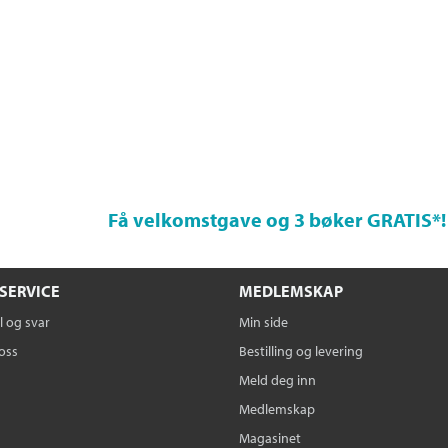
Få velkomstgave og 3 bøker GRATIS
*!
SERVICE
MEDLEMSKAP
 og svar
Min side
oss
Bestilling og levering
Meld deg inn
Medlemskap
Magasinet