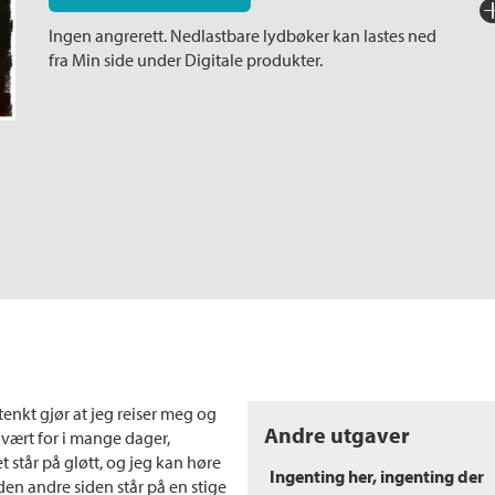
Fo
Ingen angrerett. Nedlastbare lydbøker kan lastes ned
Sp
fra Min side under Digitale produkter.
I
Ka
In
Sp
Ko
Fi
tenkt gjør at jeg reiser meg og
Andre utgaver
r vært for i mange dager,
t står på gløtt, og jeg kan høre
Ingenting her, ingenting der
en andre siden står på en stige