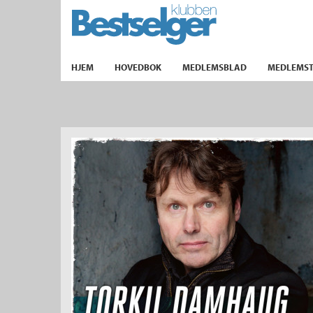
TIL FORSIDEN
HJEM
HOVEDBOK
MEDLEMSBLAD
MEDLEMST
k
lad
ilbud
m
aver
ice