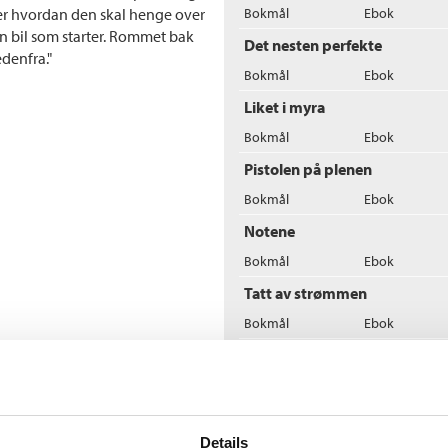
er hvordan den skal henge over
Bokmål
Ebok
en bil som starter. Rommet bak
Det nesten perfekte
denfra."
Bokmål
Ebok
Liket i myra
Bokmål
Ebok
Pistolen på plenen
Bokmål
Ebok
Notene
Bokmål
Ebok
Tatt av strømmen
Bokmål
Ebok
Nøklene
Bokmål
Nedlastbar ly
En faks fra evigheten
Details
Bokmål
Nedlastbar ly