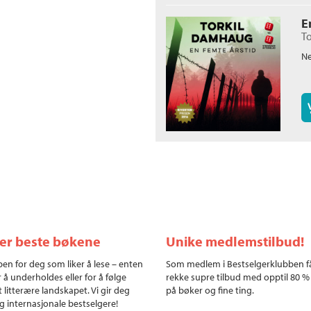
E
T
Ne
ler beste bøkene
Unike medlemstilbud!
en for deg som liker å lese – enten
Som medlem i Bestselgerklubben f
r å underholdes eller for å følge
rekke supre tilbud med opptil 80 %
 litterære landskapet. Vi gir deg
på bøker og fine ting.
g internasjonale bestselgere!