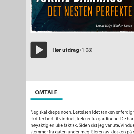
Hør utdrag
(1:08)
Start/pause
OMTALE
"Jeg skal drepe noen. Lettelsen idet tanken er ferdig 
skritter bort til vinduet, trekker fra gardinene. De ha
nøyaktig en uke faktisk. Siden sist jeg var ute. Vindue
stemmer fra gaten under meg. Eieren av kiosken på d