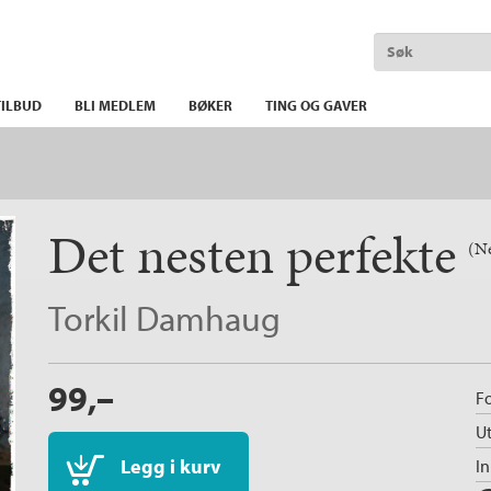
ILBUD
BLI MEDLEM
BØKER
TING OG GAVER
Det nesten perfekte
(Ne
Torkil Damhaug
99,–
Fo
Ut
Legg i kurv
I