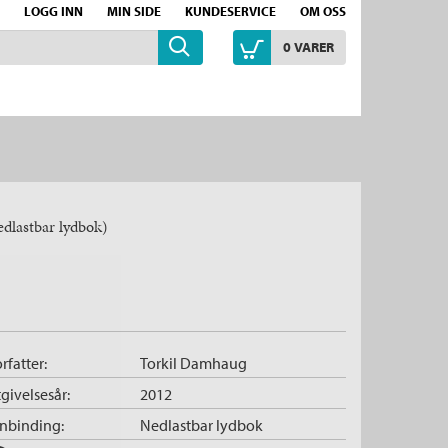
LOGG INN
MIN SIDE
KUNDESERVICE
OM OSS
0
VARER
dlastbar lydbok)
rfatter:
Torkil Damhaug
givelsesår:
2012
nnbinding:
Nedlastbar lydbok